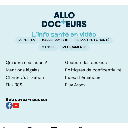
hormonal : et si
les infections
a
c'était les
pulmonaires
fa
surrénales ?
d'
RECETTES
RAPPEL PRODUIT
LE MAG DE LA SANTÉ
CANCER
MÉDICAMENTS
Qui sommes-nous ?
Gestion des cookies
Mentions légales
Politiques de confidentialité
Charte d'utilisation
Index thématique
Flux RSS
Flux Atom
Retrouvez-nous sur