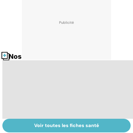
Nos fiches santé
Voir toutes les fiches santé
Dérèglement
Tout savoir sur
I