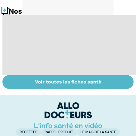
Nos fiches santé
Voir toutes les fiches santé
Tout savoir sur
Inflammation des
Su
les infections
amygdales : que
le
pulmonaires
faire en cas
l'
d'angine ?
RECETTES
RAPPEL PRODUIT
LE MAG DE LA SANTÉ