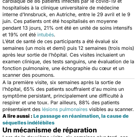
cardiaque de 86 patients infectés par le covid-19 et
hospitalisés à la clinique universitaire de médecine
interne d’Innsbruck, en Autriche, entre le 29 avril et le 9
juin. Ces patients ont été hospitalisés en moyenne
pendant 13 jours, 21% ont été en unité de soins intensifs
et 19% ont été
intubés
.
L’état de santé de ces participants a été évalué six
semaines (un mois et demi) puis 12 semaines (trois mois)
après leur sortie de l’hôpital. Ces visites incluaient un
examen clinique, des tests sanguins, une évaluation de la
fonction pulmonaire, une échographie du cœur et un
scanner des poumons.
A la première visite, six semaines après la sortie de
l’hôpital, 65% des patients souffraient d'au moins un
symptôme persistant, principalement une difficulté à
respirer et une toux. Par ailleurs, 88% des patients
présentaient des
lésions pulmonaires
visibles au scanner.
A lire aussi :
Le passage en réanimation, la cause de
séquelles indélébiles
Un mécanisme de réparation