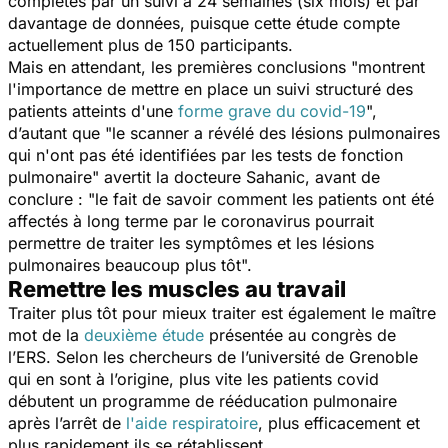
complétés par un suivi à 24 semaines (six mois) et par
davantage de données, puisque cette étude compte
actuellement plus de 150 participants.
Mais en attendant, les premières conclusions "
montrent
l'importance de mettre en place un suivi structuré des
patients atteints d'une
forme grave du covid-19
",
d’autant que "
le scanner a révélé des lésions pulmonaires
qui n'ont pas été identifiées par les tests de fonction
pulmonaire
" avertit la docteure Sahanic, avant de
conclure : "
le fait de savoir comment les patients ont été
affectés à long terme par le coronavirus pourrait
permettre de traiter les symptômes et les lésions
pulmonaires beaucoup plus tôt
".
Remettre les muscles au travail
Traiter plus tôt pour mieux traiter est également le maître
mot de la
deuxième étude
présentée au congrès de
l’ERS. Selon les chercheurs de l’université de Grenoble
qui en sont à l’origine, plus vite les patients covid
débutent un programme de rééducation pulmonaire
après l’arrêt de
l'aide respiratoire
, plus efficacement et
plus rapidement ils se rétablissent.