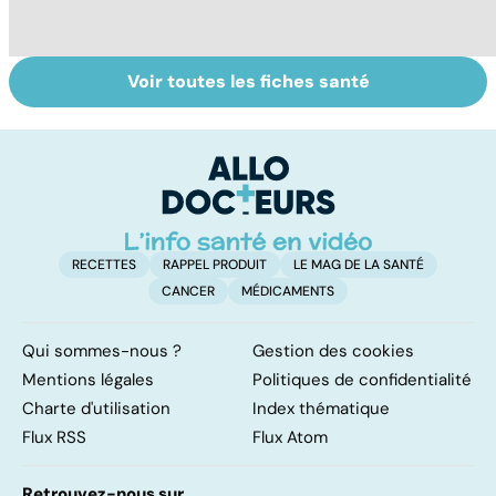
Voir toutes les fiches santé
Dérèglement
Tout savoir sur
I
hormonal : et si
les infections
a
c'était les
pulmonaires
fa
surrénales ?
d'
RECETTES
RAPPEL PRODUIT
LE MAG DE LA SANTÉ
CANCER
MÉDICAMENTS
Qui sommes-nous ?
Gestion des cookies
Mentions légales
Politiques de confidentialité
Charte d'utilisation
Index thématique
Flux RSS
Flux Atom
Retrouvez-nous sur