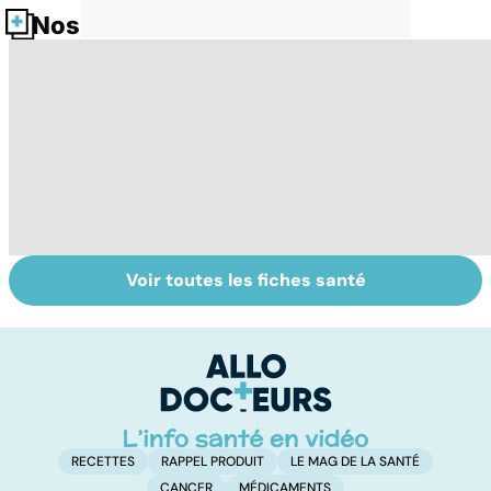
Nos fiches santé
Voir toutes les fiches santé
Ados : que faire
Automutilation :
M
en cas de
des ados en
c
troubles du
souffrance
s
comportement ?
RECETTES
RAPPEL PRODUIT
LE MAG DE LA SANTÉ
CANCER
MÉDICAMENTS