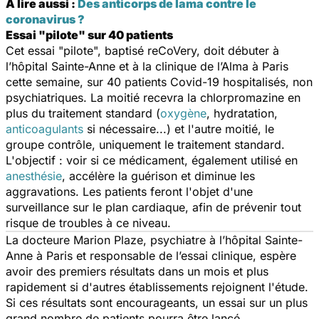
A lire aussi :
Des anticorps de lama contre le
coronavirus ?
Essai "pilote" sur 40 patients
Cet essai "pilote", baptisé reCoVery, doit débuter à
l’hôpital Sainte-Anne et à la clinique de l’Alma à Paris
cette semaine, sur 40 patients Covid-19 hospitalisés, non
psychiatriques. La moitié recevra la chlorpromazine en
plus du traitement standard (
oxygène
, hydratation,
anticoagulants
si nécessaire...) et l'autre moitié, le
groupe contrôle, uniquement le traitement standard.
L'objectif : voir si ce médicament, également utilisé en
anesthésie
, accélère la guérison et diminue les
aggravations. Les patients feront l'objet d'une
surveillance sur le plan cardiaque, afin de prévenir tout
risque de troubles à ce niveau.
La docteure Marion Plaze, psychiatre à l’hôpital Sainte-
Anne à Paris et responsable de l’essai clinique, espère
avoir des premiers résultats dans un mois et plus
rapidement si d'autres établissements rejoignent l'étude.
Si ces résultats sont encourageants, un essai sur un plus
grand nombre de patients pourra être lancé.