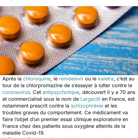
Après la
chloroquine
, le
remdesivir
ou le
kaletra
, c’est au
tour de la chlorpromazine de s’essayer à lutter contre le
coronavirus
. Cet
antipsychotique
, découvert il y a 70 ans
et commercialisé sous le nom de
Largactil
en France, est
notamment prescrit contre la
schizophrénie
et les
troubles graves du comportement. Ce médicament va
faire l’objet d’un premier essai clinique exploratoire en
France chez des patients sous oxygène atteints de la
maladie Covid-19.