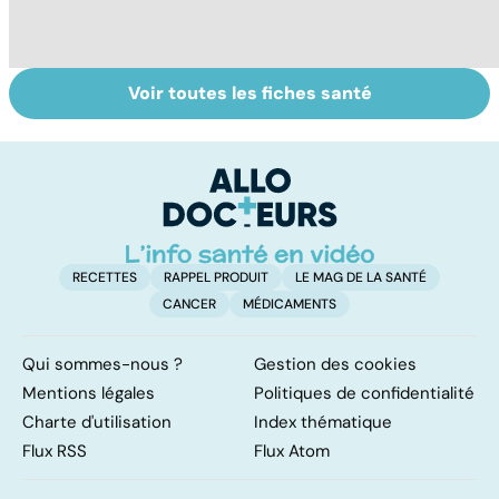
Voir toutes les fiches santé
L'avortement :
Gynéco : un suivi
À
quels délais,
pour la vie
c
quelles
méthodes ?
RECETTES
RAPPEL PRODUIT
LE MAG DE LA SANTÉ
CANCER
MÉDICAMENTS
Qui sommes-nous ?
Gestion des cookies
Mentions légales
Politiques de confidentialité
Charte d'utilisation
Index thématique
Flux RSS
Flux Atom