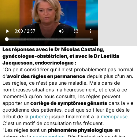
Les réponses avec le Dr Nicolas Castaing,
gynécologue-obstétricien, et avec le Dr Laetitia
Jacquesson, endocrinologue :
"On peut considérer qu'il n'est probablement pas normal
d'
avoir des règles en permanence
depuis plus d'un an.
Les règles, ce n'est pas une maladie. Mais dans de
nombreuses situations malheureusement, et c'est à ce
moment-là qu'on nous consulte, les règles peuvent
apporter un
cortège de symptômes gênants
dans la vie
quotidienne des patientes, quel que soit leur âge dès le
début de la
puberté
jusque finalement à la
ménopause
.
C'est un motif de consultation très fréquent.
"Les règles sont un
phénomène physiologique
en
dehors de la
contraception
. Dès l'instant où on utilise