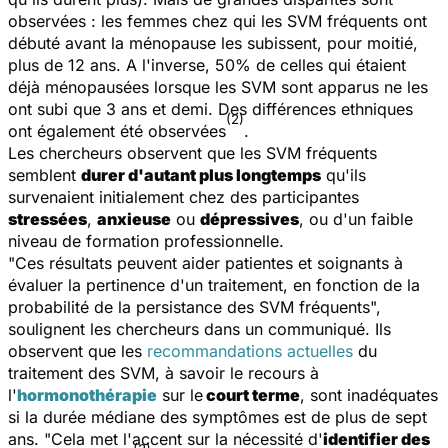
observées : les femmes chez qui les SVM fréquents ont
débuté avant la ménopause les subissent, pour moitié,
plus de 12 ans. A l'inverse, 50% de celles qui étaient
déjà ménopausées lorsque les SVM sont apparus ne les
ont subi que 3 ans et demi. Des différences ethniques
(2)
ont également été observées
.
Les chercheurs observent que les SVM fréquents
semblent
durer d'autant plus longtemps
qu'ils
survenaient initialement chez des participantes
stressées
,
anxieuse
ou
dépressives
, ou d'un faible
niveau de formation professionnelle.
"Ces résultats peuvent aider patientes et soignants à
évaluer la pertinence d'un traitement, en fonction de la
probabilité de la persistance des SVM fréquents",
soulignent les chercheurs dans un communiqué. Ils
observent que les
recommandations actuelles
du
traitement des SVM, à savoir le recours à
l'
hormonothérapie
sur le
court terme
, sont inadéquates
si la durée médiane des symptômes est de plus de sept
ans. "Cela met l'accent sur la nécessité d'
identifier
des