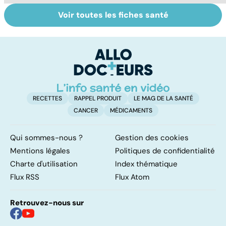
Voir toutes les fiches santé
Bien vivre la
Tout savoir sur le
S
ménopause
cerveau
do
b
su
RECETTES
RAPPEL PRODUIT
LE MAG DE LA SANTÉ
CANCER
MÉDICAMENTS
Qui sommes-nous ?
Gestion des cookies
Mentions légales
Politiques de confidentialité
Charte d'utilisation
Index thématique
Flux RSS
Flux Atom
Retrouvez-nous sur