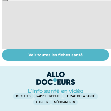
Voir toutes les fiches santé
Tout savoir sur
Inflammation des
Su
les infections
amygdales : que
le
pulmonaires
faire en cas
l'
d'angine ?
RECETTES
RAPPEL PRODUIT
LE MAG DE LA SANTÉ
CANCER
MÉDICAMENTS