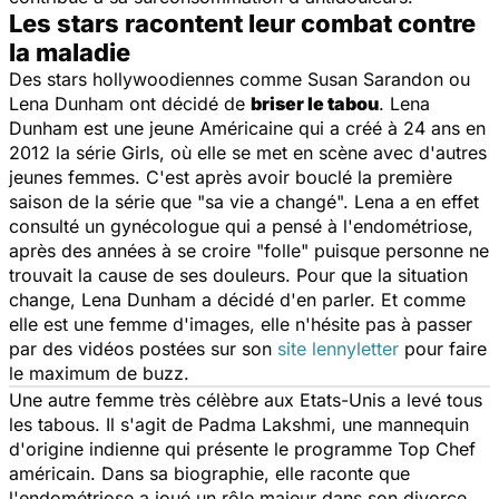
Les stars racontent leur combat contre
la maladie
Des stars hollywoodiennes comme Susan Sarandon ou
Lena Dunham ont décidé de
briser le tabou
. Lena
Dunham est une jeune Américaine qui a créé à 24 ans en
2012 la série
Girls
, où elle se met en scène avec d'autres
jeunes femmes. C'est après avoir bouclé la première
saison de la série que "
sa vie a changé
". Lena a en effet
consulté un gynécologue qui a pensé à l'endométriose,
après des années à se croire "
folle
" puisque personne ne
trouvait la cause de ses douleurs. Pour que la situation
change, Lena Dunham a décidé d'en parler. Et comme
elle est une femme d'images, elle n'hésite pas à passer
par des vidéos postées sur son
site lennyletter
pour faire
le maximum de buzz.
Une autre femme très célèbre aux Etats-Unis a levé tous
les tabous. Il s'agit de Padma Lakshmi, une mannequin
d'origine indienne qui présente le programme Top Chef
américain. Dans sa biographie, elle raconte que
l'endométriose a joué un rôle majeur dans son divorce