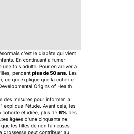
sormais c'est le diabète qui vient
nfants. En continuant à fumer
e une fois adulte. Pour en arriver à
filles, pendant
plus de 50 ans
. Les
n, ce qui explique que la cohorte
Developmental Origins of Health
re des mesures pour informer la
s
" explique l'étude. Avant cela, les
 cohorte étudiée, plus de
6%
des
outes âgées d'une cinquantaine
que les filles de non fumeuses.
a grossesse peut contribuer au