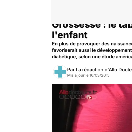
Grossesse : le ta
Accueil
Santé
Maladies
l'enfant
En plus de provoquer des naissance
favoriserait aussi le développement 
diabétique, selon une étude américai
Par
La rédaction d'Allo Doct
Mis à jour le
16/03/2015