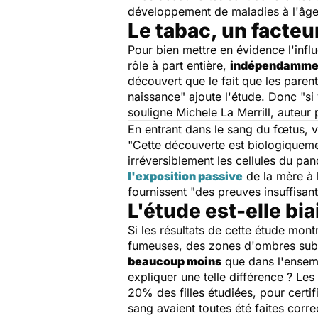
développement de maladies à l'âge
Le tabac, un facteu
Pour bien mettre en évidence l'influ
rôle à part entière,
indépendamme
découvert que le fait que les paren
naissance
" ajoute l'étude. Donc "
si
souligne Michele La Merrill, auteur 
En entrant dans le sang du fœtus, v
"
Cette découverte est biologiquemen
irréversiblement les cellules du pa
l'exposition passive
de la mère à l
fournissent "
des preuves insuffisan
L'étude est-elle bia
Si les résultats de cette étude mon
fumeuses, des zones d'ombres subsi
beaucoup moins
que dans l'ensem
expliquer une telle différence ? Les
20% des filles étudiées, pour certi
sang avaient toutes été faites corr