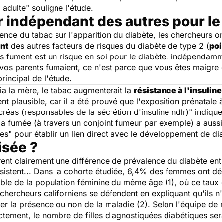
 adulte
" souligne l'étude.
r indépendant des autres pour le
ence du tabac sur l'apparition du diabète, les chercheurs on
nt
des autres facteurs de risques du diabète de type 2 (
poi
ts fument est un risque en soi pour le diabète, indépendamm
 vos parents fumaient, ce n'est parce que vous êtes maigre
principal de l'étude.
ia la mère, le tabac augmenterait la
résistance à l'insuline
t plausible, car il a été prouvé que l'exposition prénatale 
ncréas
(responsables de la sécrétion d'insuline ndlr)" indique
a fumée (à travers un conjoint fumeur par exemple) a aussi 
tes
" pour établir un lien direct avec le développement de dia
isée ?
trent clairement une différence de prévalence du diabète ent
stent... Dans la cohorte étudiée, 6,4% des femmes ont dév
ble de la population féminine du même âge
(1)
, où ce tau
 chercheurs californiens se défendent en expliquant qu'ils n
fier la présence ou non de la maladie
(2)
. Selon l'équipe de 
ectement, le nombre de filles diagnostiquées diabétiques ser