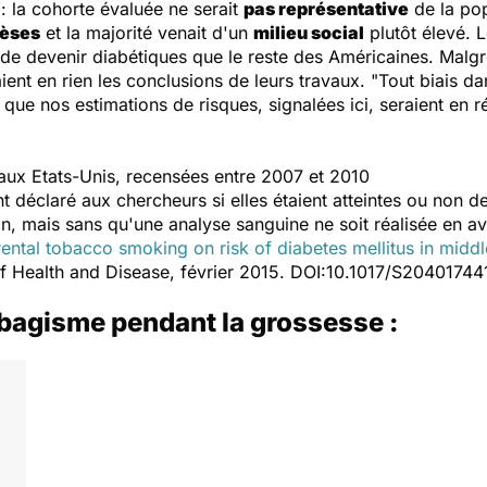
 : la cohorte évaluée ne serait
pas représentative
de la pop
èses
et la majorité venait d'un
milieu social
plutôt élevé. L
 de devenir diabétiques que le reste des Américaines. Malgr
ent en rien les conclusions de leurs travaux. "
Tout biais da
que nos estimations de risques, signalées ici, seraient en r
aux Etats-Unis, recensées entre 2007 et 2010
 déclaré aux chercheurs si elles étaient atteintes ou non d
n, mais sans qu'une analyse sanguine ne soit réalisée en av
rental tobacco smoking on risk of diabetes mellitus in mi
of Health and Disease, février 2015. DOI:10.1017/S204017
tabagisme pendant la grossesse :