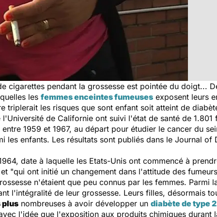
 cigarettes pendant la grossesse est pointée du doigt... Dé
xquelles les
femmes enceintes fumeuses
exposent leurs e
 triplerait les risques que sont enfant soit atteint de diabèt
'Université de Californie ont suivi l'état de santé de 1.801 
entre 1959 et 1967, au départ pour étudier le cancer du sei
i les enfants. Les résultats sont publiés dans le
Journal of 
1964, date à laquelle les Etats-Unis ont commencé à prend
et "
qui ont initié un changement dans l'attitude des fumeur
ossesse n'étaient que peu connus par les femmes. Parmi la
 l'intégralité de leur grossesse. Leurs filles, désormais t
s plus
nombreuses à avoir développer un
diabète de type 2
vec l'idée que l'exposition aux produits chimiques durant l