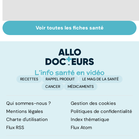
Voir toutes les fiches santé
Tout savoir sur
BPCO, la
Bi
les infections
bronchite du
g
pulmonaires
fumeur
pl
n
RECETTES
RAPPEL PRODUIT
LE MAG DE LA SANTÉ
CANCER
MÉDICAMENTS
Qui sommes-nous ?
Gestion des cookies
Mentions légales
Politiques de confidentialité
Charte d'utilisation
Index thématique
Flux RSS
Flux Atom