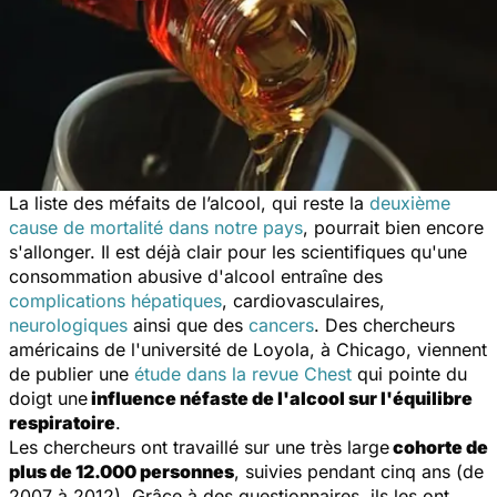
La liste des méfaits de l’alcool, qui reste la
deuxième
cause de mortalité dans notre pays
, pourrait bien encore
s'allonger. Il est déjà clair pour les scientifiques qu'une
consommation abusive d'alcool entraîne des
complications hépatiques
, cardiovasculaires,
neurologiques
ainsi que des
cancers
. Des chercheurs
américains de l'université de Loyola, à Chicago, viennent
de publier une
étude dans la revue
Chest
qui pointe du
doigt une
influence néfaste de l'alcool sur l'équilibre
respiratoire
.
Les chercheurs ont travaillé sur une très large
cohorte de
plus de 12.000 personnes
, suivies pendant cinq ans (de
2007 à 2012). Grâce à des questionnaires, ils les ont