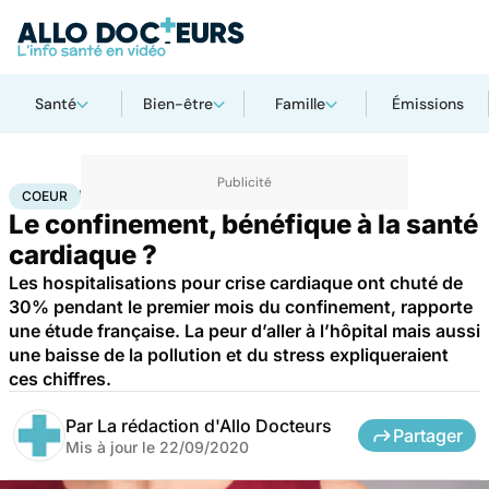
Santé
Bien-être
Famille
Émissions
Accueil
Santé
Maladies
Maladies cardiaques
Coeur
COEUR
Le confinement, bénéfique à la santé
cardiaque ?
Les hospitalisations pour crise cardiaque ont chuté de
30% pendant le premier mois du confinement, rapporte
une étude française. La peur d’aller à l’hôpital mais aussi
une baisse de la pollution et du stress expliqueraient
ces chiffres.
Par
La rédaction d'Allo Docteurs
Partager
Mis à jour le
22/09/2020