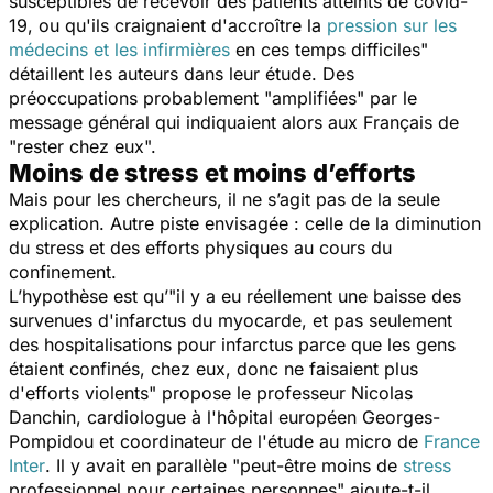
susceptibles de recevoir des patients atteints de covid-
19, ou qu'ils craignaient d'accroître la
pression sur les
médecins et les infirmières
en ces temps difficiles
"
détaillent les auteurs dans leur étude. Des
préoccupations probablement "
amplifiées
" par le
message général qui indiquaient alors aux Français de
"
rester chez eux
".
Moins de stress et moins d’efforts
Mais pour les chercheurs, il ne s’agit pas de la seule
explication. Autre piste envisagée : celle de la diminution
du stress et des efforts physiques au cours du
confinement.
L’hypothèse est qu’"
il y a eu réellement une baisse des
survenues d'infarctus du myocarde, et pas seulement
des hospitalisations pour infarctus parce que les gens
étaient confinés, chez eux, donc ne faisaient plus
d'efforts violents
" propose le professeur Nicolas
Danchin, cardiologue à l'hôpital européen Georges-
Pompidou et coordinateur de l'étude au micro de
France
Inter
. Il y avait en parallèle "
peut-être moins de
stress
professionnel pour certaines personnes
" ajoute-t-il.