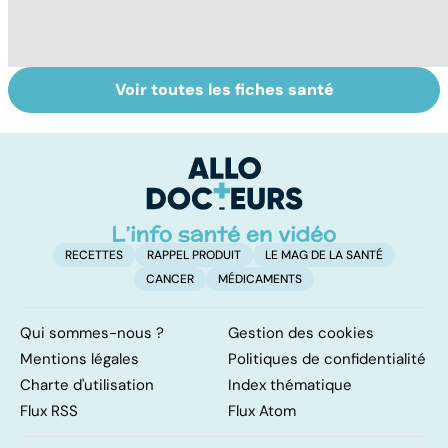
Voir toutes les fiches santé
Embolie
Mediator® : les
Me
pulmonaire : un
cardiologues en
s
caillot dans
première ligne
sa
l'artère
pulmonaire
RECETTES
RAPPEL PRODUIT
LE MAG DE LA SANTÉ
CANCER
MÉDICAMENTS
Qui sommes-nous ?
Gestion des cookies
Mentions légales
Politiques de confidentialité
Charte d'utilisation
Index thématique
Flux RSS
Flux Atom