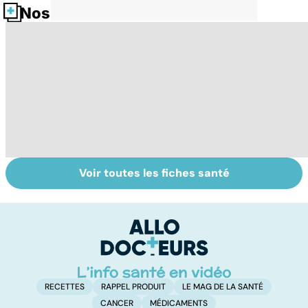
Nos fiches santé
Voir toutes les fiches santé
Tout savoir sur le
Staphylocoque
Al
cerveau
doré : une
m
bactérie sous
t
surveillance
p
RECETTES
RAPPEL PRODUIT
LE MAG DE LA SANTÉ
CANCER
MÉDICAMENTS