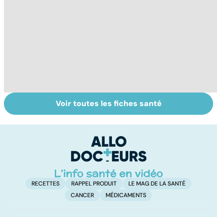
Voir toutes les fiches santé
VIH : la maladie
Tout savoir sur
T
dont on ne guérit
les anti-
u
pas
inflammatoires
e
RECETTES
RAPPEL PRODUIT
LE MAG DE LA SANTÉ
CANCER
MÉDICAMENTS