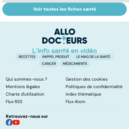
Voir toutes les fiches santé
Le tramadol, un
Un rhume, ça se
D
médicament à
soigne ?
d
risque
m
a
RECETTES
RAPPEL PRODUIT
LE MAG DE LA SANTÉ
CANCER
MÉDICAMENTS
Qui sommes-nous ?
Gestion des cookies
Mentions légales
Politiques de confidentialité
Charte d'utilisation
Index thématique
Flux RSS
Flux Atom
Retrouvez-nous sur