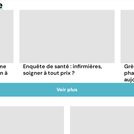
e
rme
Enquête de santé : infirmières,
Grè
n à
soigner à tout prix ?
pha
auj
Voir plus