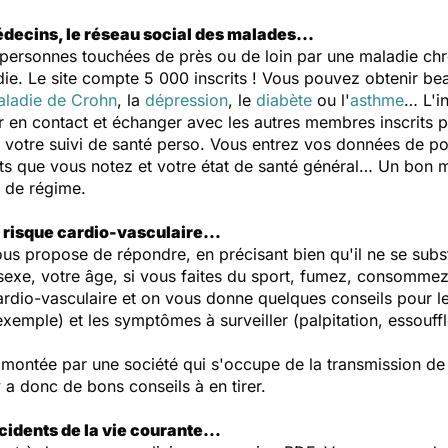
decins, le réseau social des malades...
es personnes touchées de près ou de loin par une maladie ch
die. Le site compte 5 000 inscrits ! Vous pouvez obtenir b
ladie de Crohn
, la
dépression
, le
diabète
ou l'
asthme
… L'i
er en contact et échanger avec les autres membres inscrits pa
 à votre suivi de santé perso. Vous entrez vos données de po
ets que vous notez et votre état de santé général… Un bon 
e de régime.
n risque cardio-vasculaire…
us propose de répondre, en précisant bien qu'il ne se subst
xe, votre âge, si vous faites du sport, fumez, consommez d
cardio-vasculaire et on vous donne quelques conseils pour l
exemple) et les symptômes à surveiller (palpitation, essouf
été montée par une société qui s'occupe de la transmission d
y a donc de bons conseils à en tirer.
accidents de la vie courante…