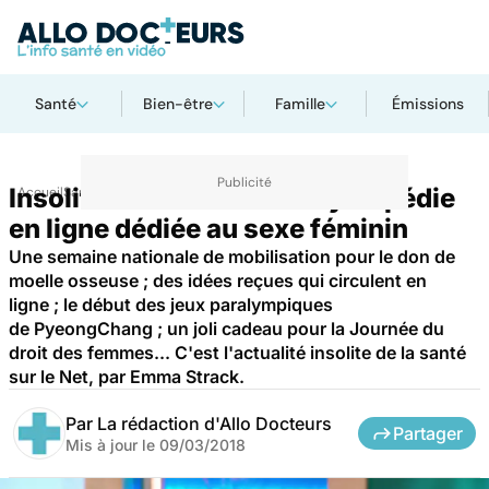
Santé
Bien-être
Famille
Émissions
Insolites du Net : une encyclopédie
Accueil
Santé
en ligne dédiée au sexe féminin
Une semaine nationale de mobilisation pour le don de
moelle osseuse ; des idées reçues qui circulent en
ligne ; le début des jeux paralympiques
de PyeongChang ; un joli cadeau pour la Journée du
droit des femmes... C'est l'actualité insolite de la santé
sur le Net, par Emma Strack.
Par
La rédaction d'Allo Docteurs
Partager
Mis à jour le
09/03/2018