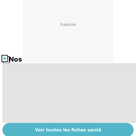
Nos fiches santé
Voir toutes les fiches santé
Tout savoir sur
Inflammation des
Su