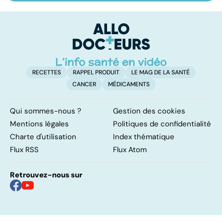
les infections
amygdales : que
le
pulmonaires
faire en cas
l'
d'angine ?
RECETTES
RAPPEL PRODUIT
LE MAG DE LA SANTÉ
CANCER
MÉDICAMENTS
Qui sommes-nous ?
Gestion des cookies
Mentions légales
Politiques de confidentialité
Charte d'utilisation
Index thématique
Flux RSS
Flux Atom
Retrouvez-nous sur