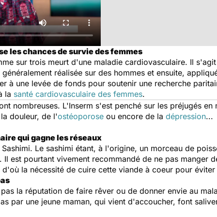
lise les chances de survie des femmes
 sur trois meurt d'une maladie cardiovasculaire. Il s'agit
st généralement réalisée sur des hommes et ensuite, appli
per à une levée de fonds pour soutenir une recherche paritai
à la
santé cardiovasculaire des femmes
.
 sont nombreuses. L'Inserm s'est penché sur les préjugés en
a douleur, de l'
ostéoporose
ou encore de la
dépression
...
aire qui gagne les réseaux
 Sashimi
. Le sashimi étant, à l'origine, un morceau de pois
. Il est pourtant vivement recommandé de ne pas manger de p
 d'où la nécessité de cuire cette viande à coeur pour éviter
pas
 pas la réputation de faire rêver ou de donner envie au mal
as par une jeune maman, qui vient d'accoucher, font saliver