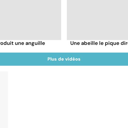
troduit une anguille
Une abeille le pique dir
Plus de vidéos