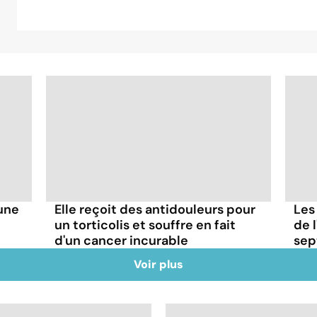
'une
Elle reçoit des antidouleurs pour
Les
un torticolis et souffre en fait
de l
d'un cancer incurable
sep
Voir plus