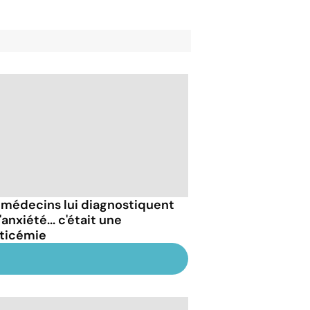
 médecins lui diagnostiquent
'anxiété... c'était une
ticémie