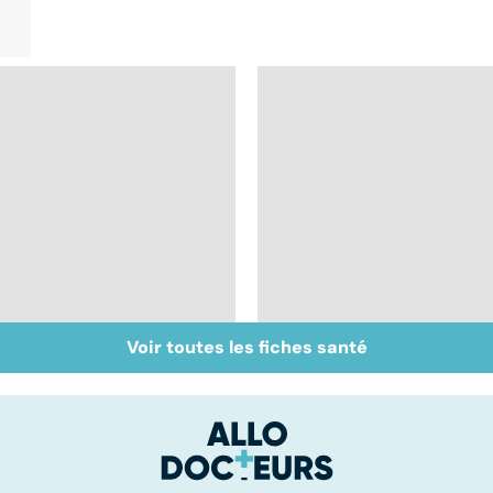
Voir toutes les fiches santé
Inflammation des
Suicide : prévenir le
amygdales : que faire
passage à l'acte
en cas d'angine ?