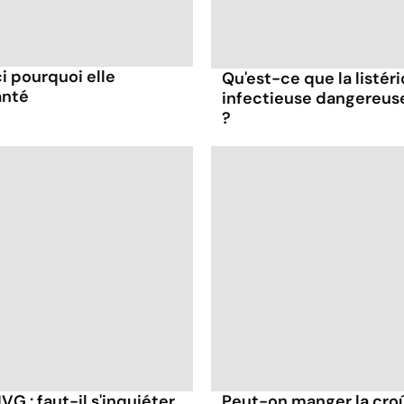
ci pourquoi elle
Qu'est-ce que la listér
anté
infectieuse dangereus
?
G : faut-il s'inquiéter
Peut-on manger la cro