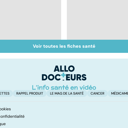
Voir toutes les fiches santé
Sexualité, infertilité
Acupuncture :
et PMA, des liens
comment est-elle
étroits
pratiquée ?
ETTES
RAPPEL PRODUIT
LE MAG DE LA SANTÉ
CANCER
MÉDICAM
ookies
onfidentialité
que