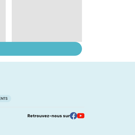
Pré-éclampsie :
attention, grossesse
à risque !
ENTS
Retrouvez-nous sur