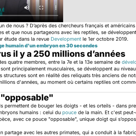
un de nous ? D’après des chercheurs français et américains
res et que nous partageons avec les reptiles, se développen
eur étude dans la revue
Development
le 1er octobre 2019.
age humain d'un embryon en 30 secondes
s il y a 250 millions d’années
 des quatre membres, entre la 7e et la 13e semaine de
dével
 sont principalement musculaires, se développent au niveau
structures sont en réalité des reliquats très anciens de not
millions d'années, au moment où certains reptiles ont comm
e "opposable"
s permettent de bouger les doigts - et les orteils - dans pre
embryons humains : celui du
pouce
de la main. Et c'est peut-
 espèce, avec ce pouce "opposable", unique doigt qui s’oppo
ain partage avec les autres primates, qui a conduit à la fabri