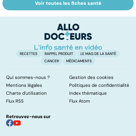
Voir toutes les fiches santé
Légionellose, une
Staphylocoque
L
infection
doré : une
u
pulmonaire
bactérie sous
ré
parfois mortelle
surveillance
RECETTES
RAPPEL PRODUIT
LE MAG DE LA SANTÉ
CANCER
MÉDICAMENTS
Qui sommes-nous ?
Gestion des cookies
Mentions légales
Politiques de confidentialité
Charte d'utilisation
Index thématique
Flux RSS
Flux Atom
Retrouvez-nous sur