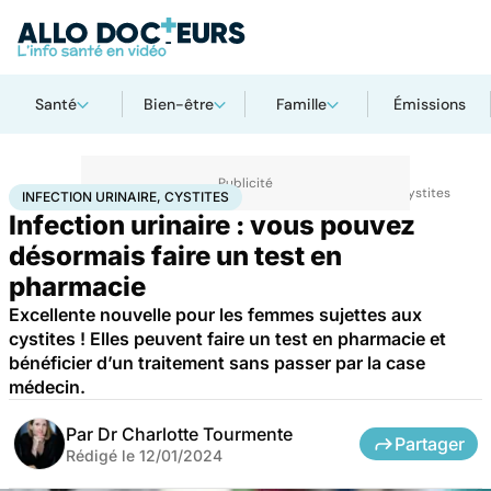
Santé
Bien-être
Famille
Émissions
Accueil
Santé
Maladies
Maladies infectieuses
Infection urinaire, cystites
INFECTION URINAIRE, CYSTITES
Infection urinaire : vous pouvez
désormais faire un test en
pharmacie
Excellente nouvelle pour les femmes sujettes aux
cystites ! Elles peuvent faire un test en pharmacie et
bénéficier d’un traitement sans passer par la case
médecin.
Par
Dr Charlotte Tourmente
Partager
Rédigé le
12/01/2024