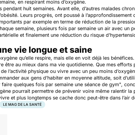
 semaine, en respirant moins d’oxygène.
urs pendant huit semaines. Avant elle, d’autres malades chr
d’obésité. Leurs progrès, ont poussé à l’approfondissemen
 importants par exemple en terme de réduction de la pression 
haque semaine, plusieurs fois par semaine un air avec un 
artérielle et finalement une réduction du risque d’hypertensio
ne vie longue et saine
oxygène qu’elle respire, mais elle en voit déjà les bénéfices.
re être au mieux dans ma vie quotidienne. Que mes efforts 
re de l’activité physique ou vivre avec un peu moins d’oxygè
mmander aux gens d’habiter en moyenne altitude, soit d’utili
ur faire quelques fois par semaine une séance de gym"
, con
gène pourrait permettre de prévenir voire même ralentir la 
vivre et plus longtemps se cache donc peut-être dans l’air
LE MAG DE LA SANTÉ