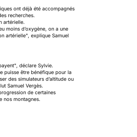
oniques ont déjà été accompagnés
t des recherches.
artérielle.
peu moins d’oxygène, on a une
n artérielle"
, explique Samuel
payent"
, déclare Sylvie.
ne puisse être bénéfique pour la
ser des simulateurs d’altitude ou
clut Samuel Vergès.
progression de certaines
 de nos montagnes.