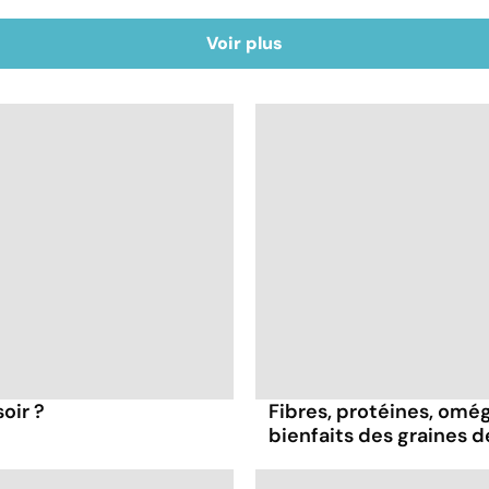
Voir plus
oir ?
Fibres, protéines, oméga
bienfaits des graines 