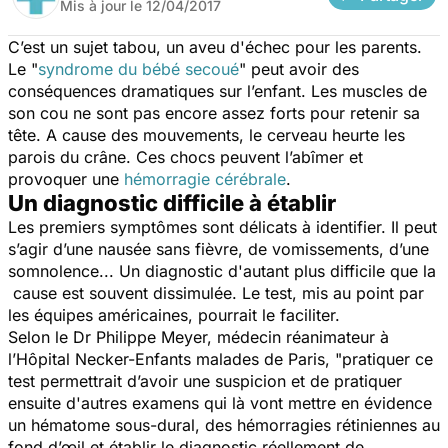
Mis à jour le
12/04/2017
C’est un sujet tabou, un aveu d'échec pour les parents.
Le "
syndrome du bébé secoué
" peut avoir des
conséquences dramatiques sur l’enfant. Les muscles de
son cou ne sont pas encore assez forts pour retenir sa
tête. A cause des mouvements, le cerveau heurte les
parois du crâne. Ces chocs peuvent l’abîmer et
provoquer une
hémorragie cérébrale
.
Un diagnostic difficile à établir
Les premiers symptômes sont délicats à identifier. Il peut
s’agir d’une nausée sans fièvre, de vomissements, d’une
somnolence... Un diagnostic d'autant plus difficile que la
cause est souvent dissimulée. Le test, mis au point par
les équipes américaines, pourrait le faciliter.
Selon le Dr Philippe Meyer, médecin réanimateur à
l’Hôpital Necker-Enfants malades de Paris, "
pratiquer ce
test permettrait d’avoir une suspicion et de pratiquer
ensuite d'autres examens qui là vont mettre en évidence
un hématome sous-dural, des hémorragies rétiniennes au
fond d’œil et établir le diagnostic réellement de