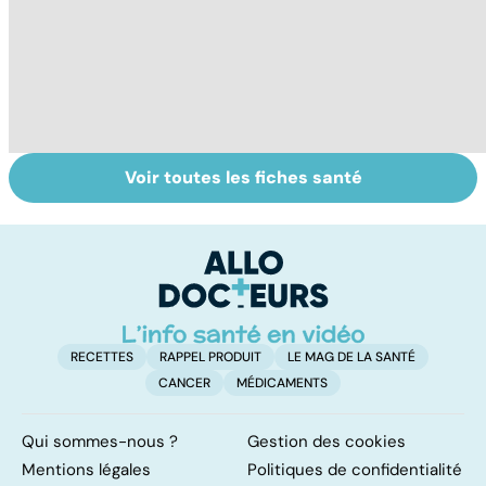
Voir toutes les fiches santé
Bébés secoués,
Tout savoir sur
I
un syndrome
les infections
a
sous-estimé
pulmonaires
fa
d'
RECETTES
RAPPEL PRODUIT
LE MAG DE LA SANTÉ
CANCER
MÉDICAMENTS
Qui sommes-nous ?
Gestion des cookies
Mentions légales
Politiques de confidentialité