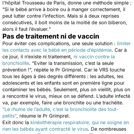
l'hôpital Trousseau de Paris, donne une méthode simple :
"
Si le bébé arrive à boire ou à manger correctement, il
peut lutter contre l’infection. Mais si à deux reprises
consécutives, il boit moins de la moitié de son biberon,
alors il faut l’évaluer.
"
Pas de traitement ni de vaccin
Pour éviter ces complications, une seule solution :
limiter
les contacts avec le bébé en période d’épidémie
. Car à
ce jour, il n’existe ni traitement,
ni vaccin
contre la
bronchiolite
. "
Eviter la transmission, c’est la seule
prévention !
", répète le Pr Grimprel. Car le VRS touche
tous les âges à des degrés différents : les adultes, les
adolescents et les enfants sont en première ligne pour
contaminer les bébés. Seulement, plus on vieillit,
plus on
a rencontré le virus, mieux on se défend. L’adulte infecté
va, par exemple, faire une bronchite ou une trachéite.
"
Le rhume de l’adulte, c’est la bronchiolite des tout-
petits
"
, résume le Pr Grimprel
.
Exit donc la
kinésithérapie respiratoire, qui ne soigne en
rien les bébés ayant contracté le virus
. De nombreuses