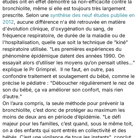
études ont en effet démontré sa non-efficacité contre la
bronchiolite, même si elle est toujours très largement
prescrite. Selon une
synthèse des neuf études publiée en
2012
, aucune différence n'a été retrouvée en matière
d'évolution clinique, d'oxygénation du sang, de
fréquence respiratoire, de durée de la maladie ou de
l'hospitalisation, quelle que soit la technique de "kiné"
respiratoire utilisée. "
Les premières expériences du
phénomène épidémique datent des années 1990. On
essayait alors d’utiliser les moyens qu’on pensait utiles…
"
explique le Pr Grimprel
.
Il ne faut, en outre, pas
confondre traitement et soulagement du bébé, comme le
précise le pédiatre : "
Déboucher régulièrement le nez de
son du bébé, ça va améliorer son confort, mais rien
d’autre.
"
On l’aura compris, la seule méthode pour prévenir la
bronchiolite, c’est donc de protéger au maximum les
moins de deux ans en période d’épidémie.
"
Le défi
majeur pour les familles, c’est quand, sous le même toit,
on a des enfants qui sont entrés en collectivité et des
bébés. C’est une vigilance de tous les instants
", conclut