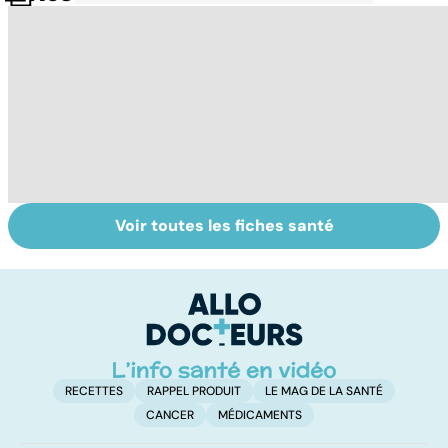
Voir toutes les fiches santé
Tout savoir sur
Bronchiolite : la
I
les infections
hantise des
a
pulmonaires
parents
fa
d'
RECETTES
RAPPEL PRODUIT
LE MAG DE LA SANTÉ
CANCER
MÉDICAMENTS