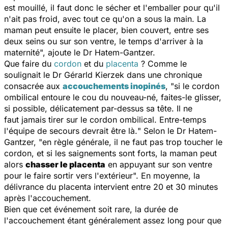
est mouillé, il faut donc le sécher et l'emballer pour qu'il
n'ait pas froid, avec tout ce qu'on a sous la main. La
maman peut ensuite le placer, bien couvert, entre ses
deux seins ou sur son ventre, le temps d'arriver à la
maternité
", ajoute le Dr Hatem-Gantzer.
Que faire du
cordon
et du
placenta
?
Comme le
soulignait le Dr Gérarld Kierzek dans une
chronique
consacrée aux
accouchements inopinés
, "
si le cordon
ombilical entoure le cou du nouveau-né, faites-le glisser,
si possible, délicatement par-dessus sa tête. Il ne
faut jamais tirer sur le cordon ombilical. Entre-temps
l'équipe de secours devrait être là.
" Selon le Dr Hatem-
Gantzer,
"
en règle générale, il ne faut pas trop toucher le
cordon,
et si les saignements sont forts, la maman peut
alors
chasser le placenta
en appuyant sur son ventre
pour le faire sortir vers l'extérieur
". En moyenne, la
délivrance du placenta intervient entre 20 et 30 minutes
après l'accouchement.
Bien que cet événement soit rare, la durée de
l'accouchement étant généralement assez long pour que