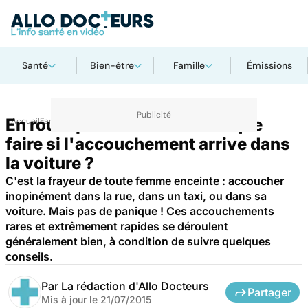
Santé
Bien-être
Famille
Émissions
En route pour la maternité... que
Accueil
Famille
Grossesse
faire si l'accouchement arrive dans
la voiture ?
C'est la frayeur de toute femme enceinte : accoucher
inopinément dans la rue, dans un taxi, ou dans sa
voiture. Mais pas de panique ! Ces accouchements
rares et extrêmement rapides se déroulent
généralement bien, à condition de suivre quelques
conseils.
Par
La rédaction d'Allo Docteurs
Partager
Mis à jour le
21/07/2015