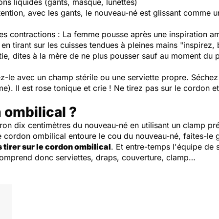
ons liquides (gants, masque, lunettes)
 Attention, avec les gants, le nouveau-né est glissant comme 
 les contractions : La femme pousse après une inspiration am
en tirant sur les cuisses tendues à pleines mains "inspirez
ortie, dites à la mère de ne plus pousser sauf au moment du 
nez-le avec un champ stérile ou une serviette propre. Séche
. Il est rose tonique et crie ! Ne tirez pas sur le cordon e
 ombilical ?
on dix centimètres du nouveau-né en utilisant un clamp pré
e cordon ombilical entoure le cou du nouveau-né, faites-le g
 tirer sur le cordon ombilical
. Et entre-temps l'équipe de s
comprend donc serviettes, draps, couverture, clamp…