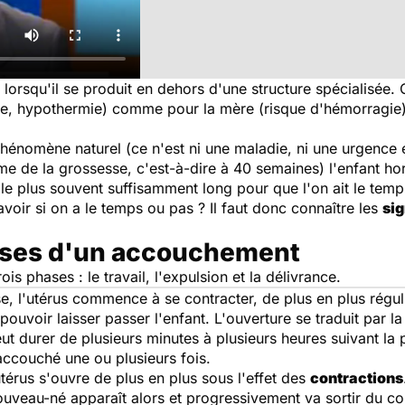
lorsqu'il se produit en dehors d'une structure spécialisée.
cile, hypothermie) comme pour la mère (risque d'hémorragi
hénomène naturel (ce n'est ni une maladie, ni une urgence
me de la grossesse, c'est-à-dire à 40 semaines) l'enfant hor
 le plus souvent suffisamment long pour que l'on ait le te
savoir si on a le temps ou pas ? Il faut donc connaître les
si
hases d'un accouchement
is phases : le travail, l'expulsion et la délivrance.
se, l'utérus commence à se contracter, de plus en plus régul
uvoir laisser passer l'enfant. L'ouverture se traduit par la 
peut durer de plusieurs minutes à plusieurs heures suivant la 
ccouché une ou plusieurs fois.
'utérus s'ouvre de plus en plus sous l'effet des
contractions
nouveau-né apparaît alors et progressivement va sortir du co