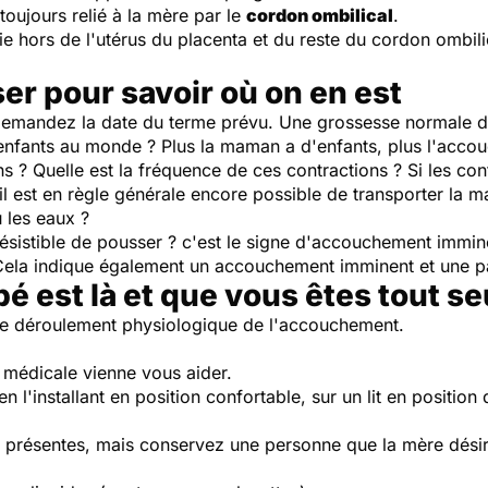
toujours relié à la mère par le
cordon ombilical
.
rtie hors de l'utérus du placenta et du reste du cordon ombil
er pour savoir où on en est
? Demandez la date du terme prévu. Une grossesse normale 
 enfants au monde ? Plus la maman a d'enfants, plus l'acco
ons ? Quelle est la fréquence de ces contractions ? Si les c
, il est en règle générale encore possible de transporter la m
u les eaux ?
ésistible de pousser ? c'est le signe d'accouchement immin
 ? Cela indique également un accouchement imminent et une p
é est là et que vous êtes tout se
z le déroulement physiologique de l'accouchement.
 médicale vienne vous aider.
n l'installant en position confortable, sur un lit en position
présentes, mais conservez une personne que la mère désire 