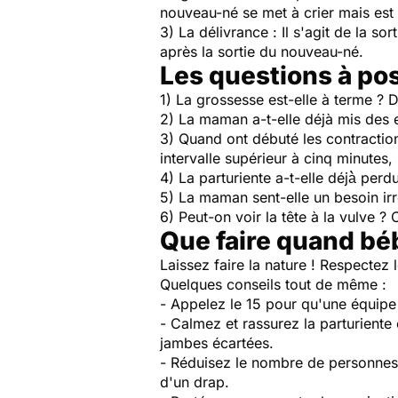
nouveau-né se met à crier mais est 
3)
La délivrance
: Il s'agit de la so
après la sortie du nouveau-né.
Les questions à pos
1) La grossesse est-elle à terme 
2) La maman a-t-elle déjà mis des
3) Quand ont débuté les contracti
intervalle supérieur à cinq minutes
4) La parturiente a-t-elle déjà̀ perd
5) La maman sent-elle un besoin irr
6) Peut-on voir la tête à la vulve
Que faire quand béb
Laissez faire la nature ! Respecte
Quelques conseils tout de même :
- Appelez le 15 pour qu'une équipe
- Calmez et rassurez la parturiente e
jambes écartées.
- Réduisez le nombre de personnes 
d'un drap.