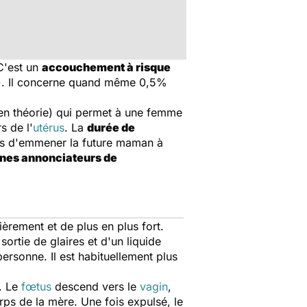
 C'est un
accouchement à risque
e). Il concerne quand même 0,5%
 en théorie) qui permet à une femme
s de l'
utérus
. La
durée de
mps d'emmener la future maman à
gnes annonciateurs de
ièrement et de plus en plus fort.
sortie de glaires et d'un liquide
personne. Il est habituellement plus
. Le
fœtus
descend vers le
vagin
,
rps de la mère. Une fois expulsé, le