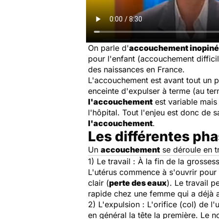
On parle d'
accouchement inopiné
pour l'enfant (accouchement diffi
des naissances en France.
L'accouchement est avant tout un p
enceinte d'expulser à terme (au ter
l'accouchement
est variable mais
l'hôpital. Tout l'enjeu est donc de 
l'accouchement
.
Les différentes p
Un
accouchement
se déroule en tro
1)
Le travail
: À la fin de la grosses
L'utérus commence à s'ouvrir pour po
clair (
perte des eaux
). Le travail 
rapide chez une femme qui a déjà a
2)
L'expulsion
: L'orifice (col) de l
en général la tête la première. Le 