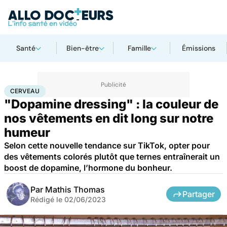
Santé
Bien-être
Famille
Émissions
Accueil
Bien-être
Psycho
Cerveau
CERVEAU
"Dopamine dressing" : la couleur de
nos vêtements en dit long sur notre
humeur
Selon cette nouvelle tendance sur TikTok, opter pour
des vêtements colorés plutôt que ternes entraînerait un
boost de dopamine, l’hormone du bonheur.
Par
Mathis Thomas
Partager
Rédigé le
02/06/2023