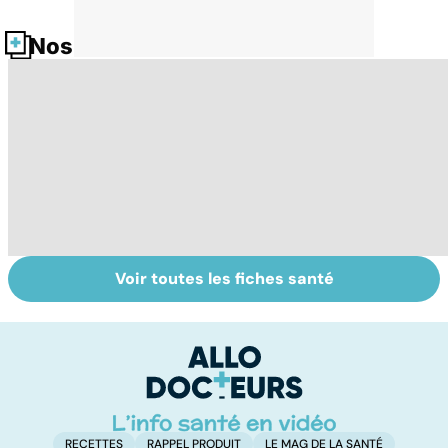
Nos fiches santé
Voir toutes les fiches santé
Automne-hiver,
Post-partum : un
To
le temps de la
bouleversement
c
dépression
après la
saisonnière
naissance
RECETTES
RAPPEL PRODUIT
LE MAG DE LA SANTÉ