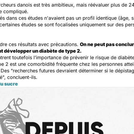
rcheurs danois est très ambitieux, mais réévaluer plus de 24
e compliqué.
lués dans ces études n'avaient pas un profil identique (âge, 
certaines études se sont focalisées uniquement sur des per
ndre ces résultats avec précautions.
On ne peut pas conclur
t développer un diabète de type 2.
rent toutefois l’importance de prévenir le risque de diabète
pe 2 est une comorbidité fréquente chez les personnes attei
 Des "
recherches futures devraient déterminer si le dépist
ié
", concluent-ils.
du sucre