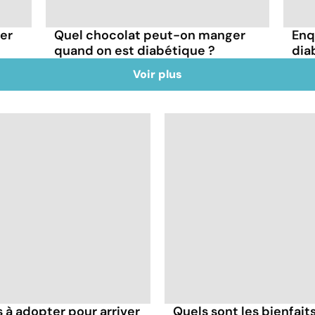
er
Quel chocolat peut-on manger
Enq
quand on est diabétique ?
diab
Voir plus
s à adopter pour arriver
Quels sont les bienfaits 