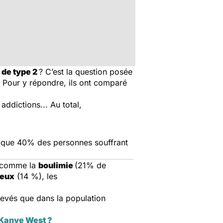
 de type 2
? C’est la question posée
. Pour y répondre, ils ont comparé
ddictions... Au total,
uvé que 40% des personnes
souffrant
s, comme la
boulimie
(21% de
ieux
(14 %), les
levés que dans la population
e Kanye West ?