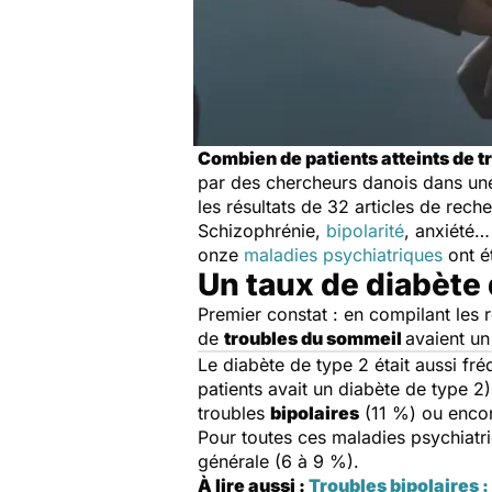
Combien de patients atteints de t
par des chercheurs danois dans u
les résultats de 32 articles de re
Schizophrénie,
bipolarité
, anxiété…
onze
maladies psychiatriques
ont ét
Un taux de diabète 
Premier constat : en compilant les 
de
troubles du sommeil
avaient u
Le diabète de type 2 était aussi fr
patients avait un diabète de type 2)
troubles
bipolaires
(11 %) ou enco
Pour toutes ces maladies psychiatri
générale (6 à 9 %).
À lire aussi :
Troubles bipolaires :