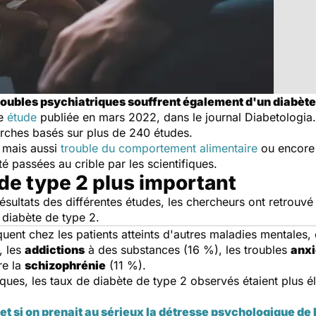
roubles psychiatriques souffrent également d'un diabète
ne
étude
publiée en mars 2022, dans le journal
Diabetologia
cherches basés sur plus de 240 études.
 mais aussi
trouble du comportement alimentaire
ou encore a
é passées au crible par les scientifiques.
de type 2 plus important
résultats des différentes études, les chercheurs ont retro
n diabète de type 2.
équent chez les patients atteints d'autres maladies mentale
, les
addictions
à des substances (16 %), les troubles
anx
re la
schizophrénie
(11 %).
ques, les taux de diabète de type 2 observés étaient plus é
 et si on prenait au sérieux la détresse psychologique d