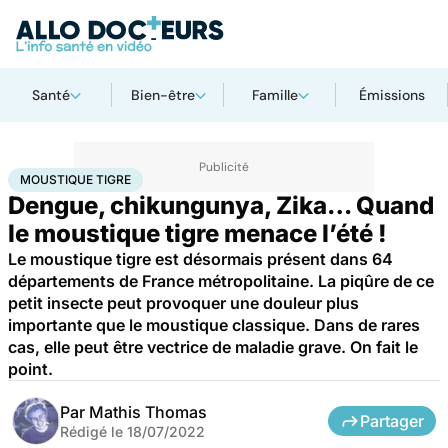
Santé
Bien-être
Famille
Émissions
Accueil
Santé
Maladies
Maladies infectieuses
Moustique tigre
MOUSTIQUE TIGRE
Dengue, chikungunya, Zika… Quand
le moustique tigre menace l’été !
Le moustique tigre est désormais présent dans 64
départements de France métropolitaine. La piqûre de ce
petit insecte peut provoquer une douleur plus
importante que le moustique classique. Dans de rares
cas, elle peut être vectrice de maladie grave. On fait le
point.
Par
Mathis Thomas
Partager
Rédigé le
18/07/2022