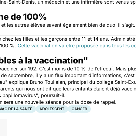
ine-Saint-Denis, un médecin et une infirmière sont venus s
che de 100%
 et les autres élèves savent également bien de quoi il s’agit. 
ez les filles et les garçons entre 11 et 14 ans. Administré 
e 100 %.
Cette vaccination va être proposée dans tous les co
les à la vaccination"
acciner sur 192. C’est moins de 10 % de l’effectif. Mais plu
de septembre, il y a un flux important d’informations, c’est 
ieu"
explique Bruno Toullalan, principal du collège Saint-Ex
rents qui nous ont dit que leurs enfants étaient déjà vaccin
s papillomavirus"
, poursuit-il.
anisera une nouvelle séance pour la dose de rappel.
MAG DE LA SANTÉ
ADOLESCENT
CANCER