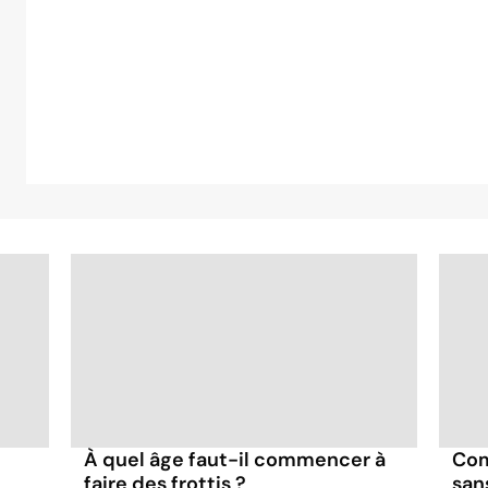
À quel âge faut-il commencer à
Com
faire des frottis ?
san