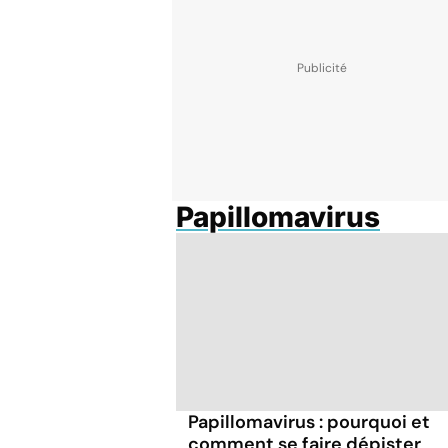
Papillomavirus
Papillomavirus : pourquoi et
comment se faire dépister