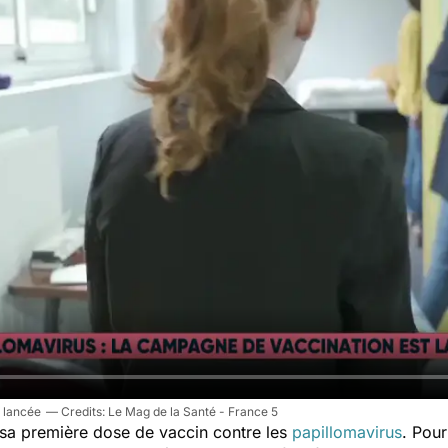
t lancée
Le Mag de la Santé - France 5
r sa première dose de vaccin contre les
papillomavirus
. Pour