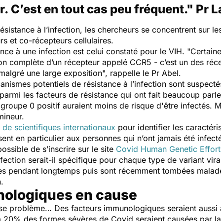
uer. C’est en tout cas peu fréquent." Pr 
sistance à l’infection, les chercheurs se concentrent sur les
eurs et co-récepteurs cellulaires.
nce à une infection est celui constaté pour le VIH. "
Certain
on complète d’un récepteur appelé CCR5 - c’est un des réc
, malgré une large exposition",
rappelle le Pr Abel.
nismes potentiels de résistance à l’infection sont suspecté
parmi les facteurs de résistance qui ont fait beaucoup parl
 groupe 0 positif auraient moins de risque d'être infectés. 
 mineur.
 de scientifiques internationaux
pour identifier les caractér
ssent en particulier aux personnes qui n’ont jamais été infect
possible de s’inscrire sur le site
Covid Human Genetic Effort
fection serait-il spécifique pour chaque type de variant vira
tées pendant longtemps puis sont récemment tombées malade
ien.
nologiques en cause
pose problème… Des facteurs immunologiques seraient aussi
à 20% des formes sévères de Covid seraient causées par la