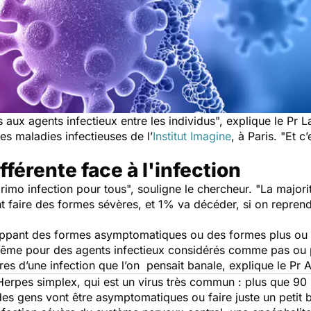
s aux agents infectieux entre les individus
", explique le Pr 
s maladies infectieuses de l’
Institut Imagine
, à Paris. "
Et
c’
fférente face à l'infection
rimo infection pour tous
", souligne le chercheur. "
L
a majori
 faire des formes sévères, et 1% va décéder, si on reprend 
oppant des formes asymptomatiques ou des formes plus ou
 même pour des agents infectieux considérés comme pas ou p
s d’une infection que l’on pensait banale, explique le Pr A
Herpes simplex, qui est un virus très commun : plus que 90
des gens vont être asymptomatiques ou faire juste un petit b