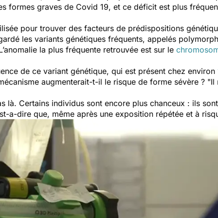
es formes graves de Covid 19, et ce déficit est plus fréque
tilisée pour trouver des facteurs de prédispositions généti
egardé les variants génétiques fréquents, appelés polymorp
 L’anomalie la plus fréquente retrouvée est sur le
chromosom
uence de ce variant génétique, qui est présent chez environ
mécanisme augmenterait-t-il le risque de forme sévère ? "
Il
pas là. Certains individus sont encore plus chanceux : ils son
c’est-a-dire que, même après une exposition répétée et à ris