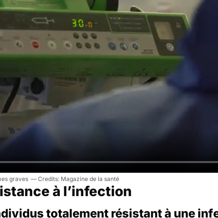
rmes graves
Magazine de la santé
istance à l’infection
dividus totalement résistant à une inf