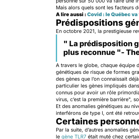
personne sur 50 000 va faire une i
Mais alors quels sont les facteurs 
A lire aussi :
Covid : le Québec va
Prédispositions gé
En octobre 2021, la prestigieuse r
" La prédisposition 
plus reconnue "- Th
A travers le globe, chaque équipe d
génétiques de risque de formes gra
des gènes que l’on connaissait déjà
particulier les gènes impliqués dans
connus pour avoir un rôle primordial
virus, c’est la première barrière",
sou
Et des anomalies génétiques au niv
interférons de type I, ont été retro
Certaines personne
Par la suite, d’autres anomalies g
le
gène TLR7
était
muté chez certai