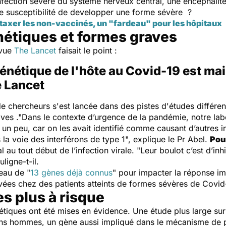
nfection sévère du système nerveux central, une encéphalit
de susceptibilité de developper une forme sévère ?
 taxer les non-vaccinés, un "fardeau" pour les hôpitaux
nétiques et formes graves
evue
The Lancet
faisait le point :
génétique de l'hôte au Covid-19 est ma
e Lancet
e chercheurs s'est lancée dans des pistes d'études différen
ves ."
Dans le contexte d’urgence de la pandémie, notre labo
 un peu, car on les avait identifié comme causant d’autres in
 la voie des interférons de type 1",
explique le Pr Abel.
Pour
 au tout début de l’infection virale. "
Leur boulot c’est d’inhi
ligne-t-il.
eau de "
13 gènes déjà connus
" pour impacter la réponse im
uvées chez des patients atteints de formes sévères de Covid-1
s plus à risque
énétiques ont été mises en évidence. Une étude plus large 
ns hommes, un gène aussi impliqué dans le mécanisme de pr