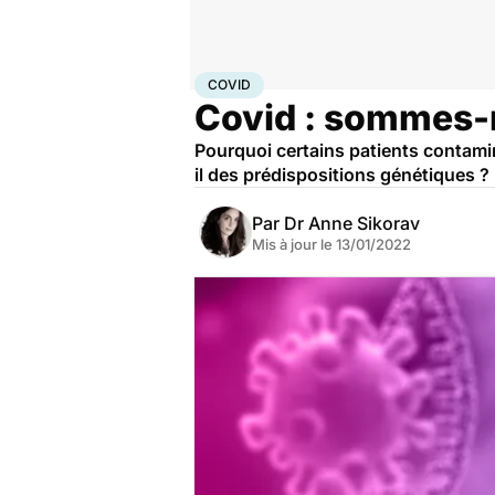
Accueil
Santé
Covid
COVID
Covid : sommes-n
Pourquoi certains patients contamin
il des prédispositions génétiques ?
Par
Dr Anne Sikorav
Mis à jour le
13/01/2022