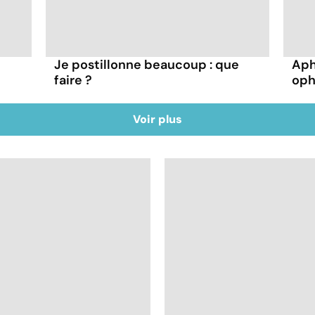
Je postillonne beaucoup : que
Aph
faire ?
oph
Voir plus