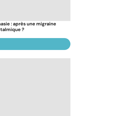
asie : après une migraine
talmique ?