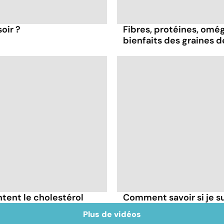
oir ?
Fibres, protéines, oméga
bienfaits des graines 
tent le cholestérol
Comment savoir si je 
Plus de vidéos