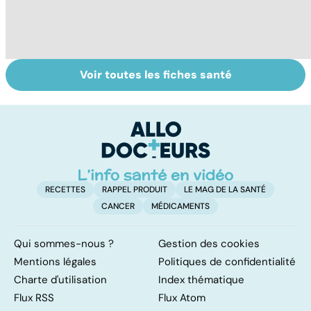
Voir toutes les fiches santé
Femmes :
Bien vivre la
Gy
comment
ménopause
po
jouissez-vous ?
RECETTES
RAPPEL PRODUIT
LE MAG DE LA SANTÉ
CANCER
MÉDICAMENTS
Qui sommes-nous ?
Gestion des cookies
Mentions légales
Politiques de confidentialité
Charte d'utilisation
Index thématique
Flux RSS
Flux Atom