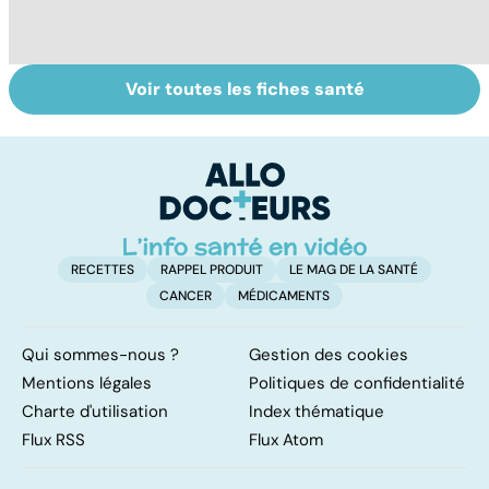
Voir toutes les fiches santé
Maladie de Lyme,
Tout savoir sur
I
quand les tiques
les infections
a
attaquent
pulmonaires
fa
d'
RECETTES
RAPPEL PRODUIT
LE MAG DE LA SANTÉ
CANCER
MÉDICAMENTS
Qui sommes-nous ?
Gestion des cookies
Mentions légales
Politiques de confidentialité
Charte d'utilisation
Index thématique
Flux RSS
Flux Atom