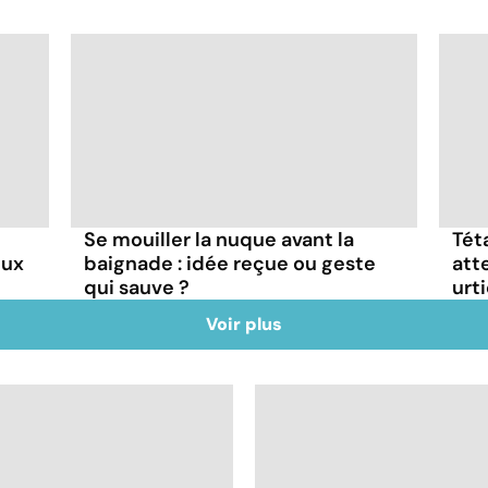
Se mouiller la nuque avant la
Tét
eux
baignade : idée reçue ou geste
att
qui sauve ?
urt
Voir plus