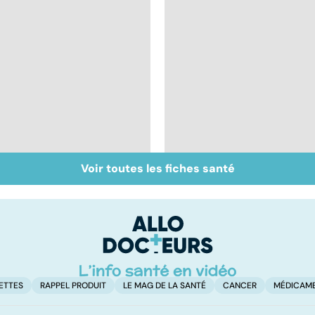
Voir toutes les fiches santé
Vivre après un
Les aidants familiaux
cancer
aussi ont besoin
d'aide
ETTES
RAPPEL PRODUIT
LE MAG DE LA SANTÉ
CANCER
MÉDICAM