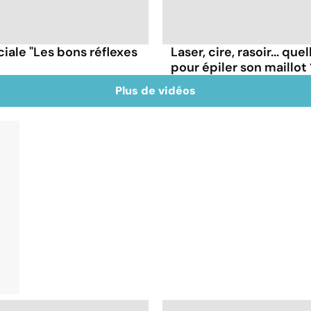
iale "Les bons réflexes
Laser, cire, rasoir... qu
pour épiler son maillot 
Plus de vidéos