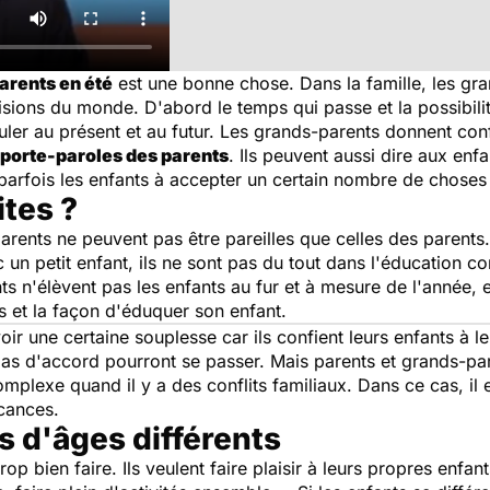
arents en été
est une bonne chose. Dans la famille, les gr
sions du monde. D'abord le temps qui passe et la possibilit
ticuler au présent et au futur. Les grands-parents donnent con
porte-paroles des parents
. Ils peuvent aussi dire aux enf
e parfois les enfants à accepter un certain nombre de choses 
ites ?
arents ne peuvent pas être pareilles que celles des parents
un petit enfant, ils ne sont pas du tout dans l'éducation co
ts n'élèvent pas les enfants au fur et à mesure de l'année
s et la façon d'éduquer son enfant.
ir une certaine souplesse car ils confient leurs enfants à l
 pas d'accord pourront se passer. Mais parents et grands-pa
complexe quand il y a des conflits familiaux. Dans ce cas, il
acances.
s d'âges différents
p bien faire. Ils veulent faire plaisir à leurs propres enfants