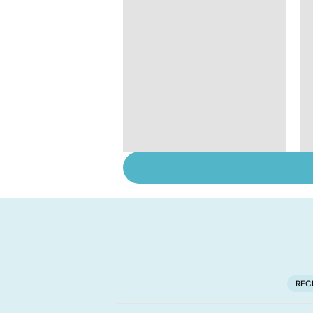
Violences sexuelles :
comment s'en
remettre ?
REC