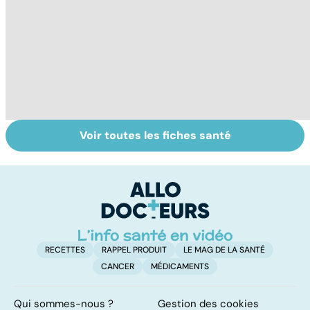
Voir toutes les fiches santé
Comment tenir
Muscler ses
C
ses bonnes
abdos pour
d
résolutions
retrouver un
él
ventre plat
q
fa
RECETTES
RAPPEL PRODUIT
LE MAG DE LA SANTÉ
CANCER
MÉDICAMENTS
Qui sommes-nous ?
Gestion des cookies