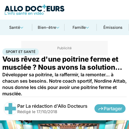
Santé
Bien-être
Famille
Émissions
Accueil
Bien-être
Sport santé
Sport et santé
SPORT ET SANTÉ
Vous rêvez d'une poitrine ferme et
musclée ? Nous avons la solution...
Développer sa poitrine, la raffermir, la remonter... à
chacun ses besoins. Notre coach sportif, Nordine Attab,
nous donne les clés pour avoir une poitrine ferme et
musclée.
Par
La rédaction d'Allo Docteurs
Partager
Rédigé le
17/10/2018