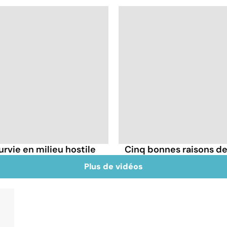
urvie en milieu hostile
Cinq bonnes raisons de 
Plus de vidéos