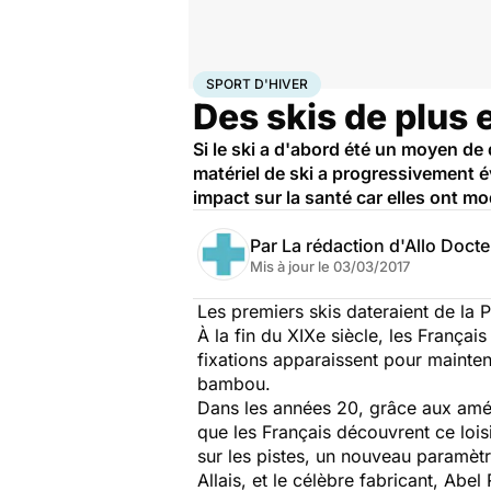
Accueil
Bien-être
Sport santé
Sport d'hiver
SPORT D'HIVER
Des skis de plus 
Si le ski a d'abord été un moyen de 
matériel de ski a progressivement 
impact sur la santé car elles ont mo
Par
La rédaction d'Allo Doct
Mis à jour le
03/03/2017
Les premiers skis dateraient de la 
À la fin du XIXe siècle, les França
fixations apparaissent pour mainten
bambou.
Dans les années 20, grâce aux améli
que les Français découvrent ce loi
sur les pistes, un nouveau paramètr
Allais, et le célèbre fabricant, Abel