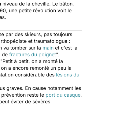
 niveau de la cheville. Le bâton,
0, une petite révolution voit le
es.
ise par des skieurs, pas toujours
rthopédiste et traumatologue :
on va tomber sur la
main
et c'est la
e de
fractures du poignet
".
 "
Petit à petit, on a monté la
s on a encore remonté un peu la
ntation considérable des
lésions du
plus graves. En cause notamment les
e prévention reste le
port du casque
.
 peut éviter de sévères