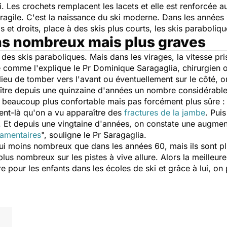
 Les crochets remplacent les lacets et elle est renforcée au
ragile. C'est la naissance du ski moderne. Dans les années 9
ngs et droits, place à des skis plus courts, les skis paraboliqu
ns nombreux mais plus graves
if des skis paraboliques. Mais dans les virages, la vitesse pr
e comme l'explique le Pr Dominique Saragaglia, chirurgien o
lieu de tomber vers l'avant ou éventuellement sur le côté, 
aître depuis une quinzaine d'années un nombre considérabl
t beaucoup plus confortable mais pas forcément plus sûre :
ent-là qu'on a vu apparaître des
fractures de la jambe
. Pui
ia. Et depuis une vingtaine d'années, on constate une augme
gamentaires
", souligne le Pr Saragaglia.
hui moins nombreux que dans les années 60, mais ils sont 
 plus nombreux sur les pistes à vive allure. Alors la meilleur
e pour les enfants dans les écoles de ski et grâce à lui, on