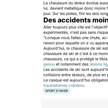
La chaussure du skieur évolue aussi.
lui, devient métallique donc moins f
jour. Sur les pistes, fini les skis lo
Des accidents moi
Aller toujours plus vite est l'object
expérimentés, n'est pas sans risqu
"
Lorsque vous faites une chute, au 
raison pour laquelle on a vu appar
Aujourd'hui, la chaussure de ski es
chaussure de ski et c'est à ce mom
chaussure, ce qui a protégé le tib
genou
et notamment des
lésions li
Les accidents de ski sont aujourd'
collisions entre skieurs, de plus en
Le casque est aujourd'hui obligatoir
traumatismes crâniens
.
SPORT D'HIVER