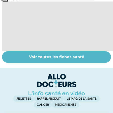
Voir toutes les fiches santé
Comment tenir
Alimentation :
M
ses bonnes
mangeons-nous
a
résolutions
trop de
r
protéines ?
ve
RECETTES
RAPPEL PRODUIT
LE MAG DE LA SANTÉ
CANCER
MÉDICAMENTS