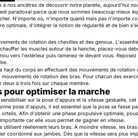
s à nos ancêtres de découvrir notre planète, aujourd'hui no
qui est paradoxal parce que nous sommes beaucoup mieux éq
archer. N'importe où, n'importe quand mais pas n'importe com
 optimale, d'intégrer la notion de régularité et de bien s'é
vements de rotation des chevilles et des genoux. L'essentiel
hauffer les muscles autour de la hanche, placez-vous debo
genou vers l'extérieur puis ramenez-le devant vous. Reposez e
mbe.
 haut du corps en effectuant des mouvements de rotation d
 mouvements de rotation des bras. Pour chacun des exercice
ez deux à trois fois sur chaque membre.
 pour optimiser la marche
sensibiliser sur la pose d'appuis et la vitesse gestuelle, cet
bonne pose d'appuis, il est essentiel que la pose se fasse pa
s orteils. Afin d'obtenir une phase propulsive optimale, pous
 importante car elle vous permet de gagner en vitesse.
utilisent réellement leurs bras. À moindre vitesse, les bras
ier coordonné aux jambes. Dès que la vitesse sera plus impor