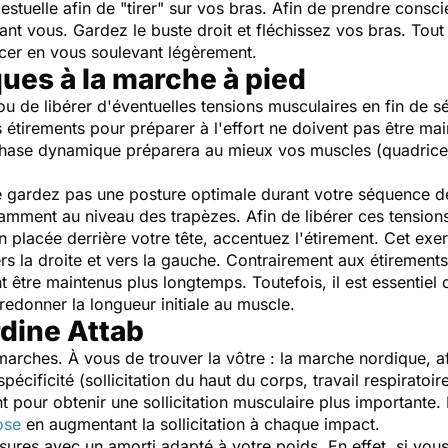
gestuelle afin de "tirer" sur vos bras. Afin de prendre cons
ant vous. Gardez le buste droit et fléchissez vos bras. To
cer en vous soulevant légèrement.
ues à la marche à pied
ou de libérer d'éventuelles tensions musculaires en fin de séa
s étirements pour préparer à l'effort ne doivent pas être m
phase dynamique préparera au mieux vos muscles (quadriceps
 ne gardez pas une posture optimale durant votre séquence
tamment au niveau des trapèzes. Afin de libérer ces tensions
in placée derrière votre tête, accentuez l'étirement. Cet exe
ers la droite et vers la gauche. Contrairement aux étirements
 être maintenus plus longtemps. Toutefois, il est essentiel 
 redonner la longueur initiale au muscle.
rdine Attab
 marches. À vous de trouver la vôtre : la marche nordique, a
ificité (sollicitation du haut du corps, travail respiratoire,
ant pour obtenir une sollicitation musculaire plus important
ose
en augmentant la sollicitation à chaque impact.
ures avec un amorti adapté à votre poids. En effet, si vou