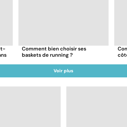
ut-
Comment bien choisir ses
Com
ans
baskets de running ?
côt
Voir plus