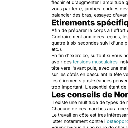
fléchir et d'augmenter l'amplitude 
vous par terre, jambes tendues dev
balancier des bras, essayez d'avan
Etirements spécifiq
Afin de préparer le corps à l'effort 
Contrairement aux idées reçues, le
quatre à six secondes suivi d'une 
etc.).
En fin d'exercice, surtout si vous
avoir des
tensions musculaires
, no
tête vers l'avant puis, avec une ma
sur les côtés en basculant la tête v
les étirements post-séances peuvent
trop important. L'essentiel étant de
Les conseils de No
Il existe une multitude de types de
Chacune de ces marches aura une spéc
Le travail en côte est très intéress
lutter notamment contre l'
ostéopor
Equipez-vous d'une paire de chauss