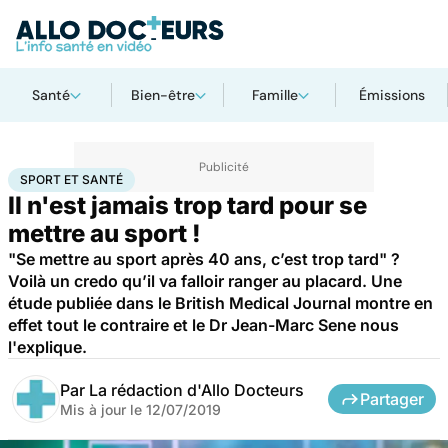
Santé
Bien-être
Famille
Émissions
Accueil
Bien-être
Sport santé
Sport et santé
SPORT ET SANTÉ
Il n'est jamais trop tard pour se
mettre au sport !
"Se mettre au sport après 40 ans, c’est trop tard" ?
Voilà un credo qu’il va falloir ranger au placard. Une
étude publiée dans le British Medical Journal montre en
effet tout le contraire et le Dr Jean-Marc Sene nous
l'explique.
Par
La rédaction d'Allo Docteurs
Partager
Mis à jour le
12/07/2019