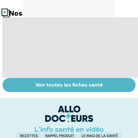
Nos fiches santé
Voir toutes les fiches santé
Comment tenir
Muscler ses
C
ses bonnes
abdos pour
d
résolutions
retrouver un
él
ventre plat
q
fa
RECETTES
RAPPEL PRODUIT
LE MAG DE LA SANTÉ