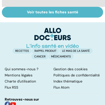
Voir toutes les fiches santé
Comment tenir
Muscler ses
C
ses bonnes
abdos pour
d
résolutions
retrouver un
él
ventre plat
q
fa
RECETTES
RAPPEL PRODUIT
LE MAG DE LA SANTÉ
CANCER
MÉDICAMENTS
Qui sommes-nous ?
Gestion des cookies
Mentions légales
Politiques de confidentialité
Charte d'utilisation
Index thématique
Flux RSS
Flux Atom
Retrouvez-nous sur