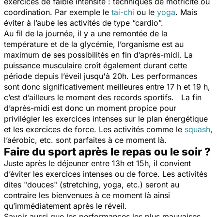
exercices de faible intensité : techniques de motricité ou
coordination. Par exemple le
tai-chi
ou le
yoga
. Mais
éviter à l’aube les activités de type “cardio”.
Au fil de la journée, il y a une remontée de la
température et de la glycémie, l’organisme est au
maximum de ses possibilités en fin d’après-midi. La
puissance musculaire croît également durant cette
période depuis l’éveil jusqu'à 20h. Les performances
sont donc significativement meilleures entre 17 h et 19 h,
c’est d’ailleurs le moment des records sportifs. La fin
d’après-midi est donc un moment propice pour
privilégier les exercices intenses sur le plan énergétique
et les exercices de force. Les activités comme le
squash
,
l’aérobic, etc. sont parfaites à ce moment là.
Faire du sport après le repas ou le soir ?
Juste après le déjeuner entre 13h et 15h, il convient
d’éviter les exercices intenses ou de force. Les activités
dites "douces" (stretching, yoga, etc.) seront au
contraire les bienvenues à ce moment là ainsi
qu’immédiatement après le réveil.
Savoir aussi que les performances les plus mauvaises