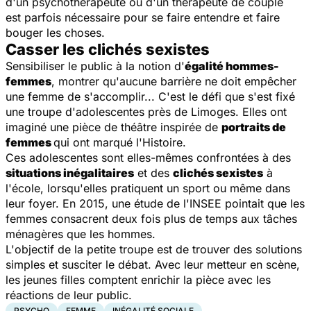
d'un psychothérapeute ou d'un thérapeute de couple
est parfois nécessaire pour se faire entendre et faire
bouger les choses.
Casser les clichés sexistes
Sensibiliser le public à la notion d'
égalité hommes-
femmes
, montrer qu'aucune barrière ne doit empêcher
une femme de s'accomplir... C'est le défi que s'est fixé
une troupe d'adolescentes près de Limoges. Elles ont
imaginé une pièce de théâtre inspirée de
portraits de
femmes
qui ont marqué l'Histoire.
Ces adolescentes sont elles-mêmes confrontées à des
situations inégalitaires
et des
clichés sexistes
à
l'école, lorsqu'elles pratiquent un sport ou même dans
leur foyer. En 2015, une étude de l'INSEE pointait que les
femmes consacrent deux fois plus de temps aux tâches
ménagères que les hommes.
L'objectif de la petite troupe est de trouver des solutions
simples et susciter le débat. Avec leur metteur en scène,
les jeunes filles comptent enrichir la pièce avec les
réactions de leur public.
PSYCHO
FEMME
INÉGALITÉ SOCIALE