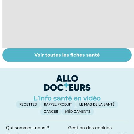
Voir toutes les fiches santé
Femmes :
Violences
Bi
comment
sexuelles :
m
jouissez-vous ?
comment s'en
remettre ?
RECETTES
RAPPEL PRODUIT
LE MAG DE LA SANTÉ
CANCER
MÉDICAMENTS
Qui sommes-nous ?
Gestion des cookies