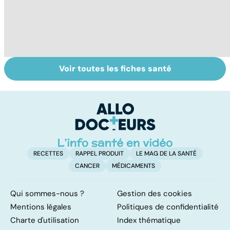
Voir toutes les fiches santé
Bien vivre la
Comment tenir
T
ménopause
ses bonnes
u
résolutions
e
RECETTES
RAPPEL PRODUIT
LE MAG DE LA SANTÉ
CANCER
MÉDICAMENTS
Qui sommes-nous ?
Gestion des cookies
Mentions légales
Politiques de confidentialité
Charte d'utilisation
Index thématique