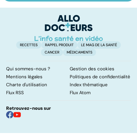
sexuelles :
cancer
fa
comment s'en
on
remettre ?
RECETTES
RAPPEL PRODUIT
LE MAG DE LA SANTÉ
CANCER
MÉDICAMENTS
Qui sommes-nous ?
Gestion des cookies
Mentions légales
Politiques de confidentialité
Charte d'utilisation
Index thématique
Flux RSS
Flux Atom
Retrouvez-nous sur