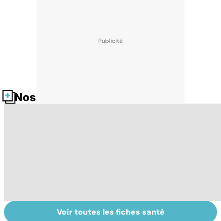
Nos fiches santé
Voir toutes les fiches santé
Violences
Vivre après un
L