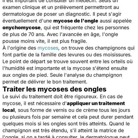
il est important de consulter un médecin. Seuls un
examen clinique et un prélèvement permettront au
dermatologue de poser un diagnostic. Il peut s'agir
éventuellement d'une
mycose de l'ongle
aussi appelée
onychomycose
, qui est fréquente chez les personnes
de plus de 70 ans. Avec l'avancée en âge, l'ongle
pousse moins vite, il est plus fragile.
À l'origine des
mycoses
, on trouve des champignons qui
font partie de la famille des levures ou des moisissures.
Le point de départ se trouve souvent entre les orteils où
l'humidité est importante et la mycose s'étend ensuite
aux ongles de pied. Seule l'analyse du champignon
permet de délivrer le bon traitement.
Traiter les mycoses des ongles
Le suivi du traitement doit être rigoureux. En cas de
mycose, il est nécessaire d'
appliquer un traitement
local
, sous forme de vernis ou de crème tous les jours
ou plusieurs fois par semaine et cela peut durer pendant
quelques mois si les ongles sont très atteints. Quand le
champignon est très étendu, s'il atteint la matrice de
l'ongle, si on a tardé à consulter, le dermatologue peut