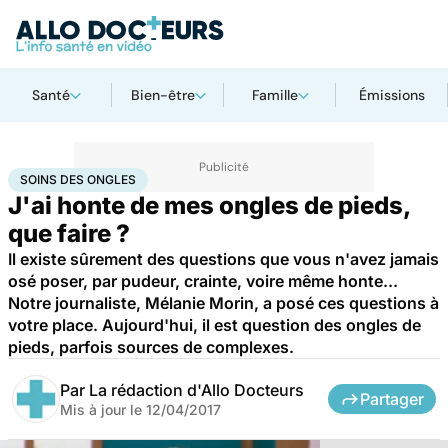
Santé
Bien-être
Famille
Émissions
Accueil
Santé
Soins des ongles
SOINS DES ONGLES
J'ai honte de mes ongles de pieds,
que faire ?
Il existe sûrement des questions que vous n'avez jamais
osé poser, par pudeur, crainte, voire même honte...
Notre journaliste, Mélanie Morin, a posé ces questions à
votre place. Aujourd'hui, il est question des ongles de
pieds, parfois sources de complexes.
Par
La rédaction d'Allo Docteurs
Partager
Mis à jour le
12/04/2017