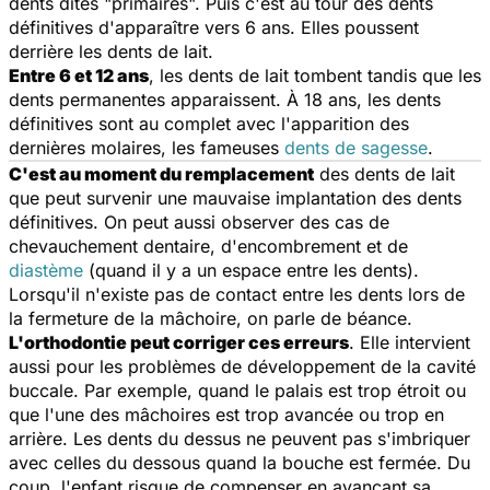
dents dites "primaires". Puis c'est au tour des dents
définitives d'apparaître vers 6 ans. Elles poussent
derrière les dents de lait.
Entre 6 et 12 ans
, les dents de lait tombent tandis que les
dents permanentes apparaissent. À 18 ans, les dents
définitives sont au complet avec l'apparition des
dernières molaires, les fameuses
dents de sagesse
.
C'est au moment du remplacement
des dents de lait
que peut survenir une mauvaise implantation des dents
définitives. On peut aussi observer des cas de
chevauchement dentaire, d'encombrement et de
diastème
(quand il y a un espace entre les dents).
Lorsqu'il n'existe pas de contact entre les dents lors de
la fermeture de la mâchoire, on parle de béance.
L'orthodontie peut corriger ces erreurs
. Elle intervient
aussi pour les problèmes de développement de la cavité
buccale. Par exemple, quand le palais est trop étroit ou
que l'une des mâchoires est trop avancée ou trop en
arrière. Les dents du dessus ne peuvent pas s'imbriquer
avec celles du dessous quand la bouche est fermée. Du
coup, l'enfant risque de compenser en avançant sa