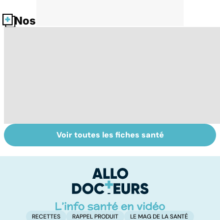
Nos fiches santé
Voir toutes les fiches santé
Soins dentaires :
Dentiers : quand
To
on n'arrête pas le
la vie retrouve
le
progrès !
son mordant
p
RECETTES
RAPPEL PRODUIT
LE MAG DE LA SANTÉ