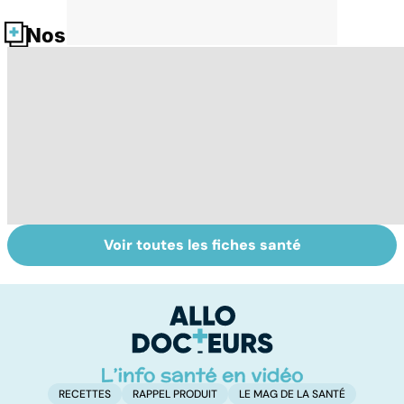
Nos fiches santé
Voir toutes les fiches santé
VIH : la maladie
Faire du sport à
D
dont on ne guérit
domicile, c'est
le
pas
facile !
c
l
l
RECETTES
RAPPEL PRODUIT
LE MAG DE LA SANTÉ