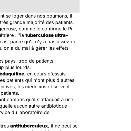
ient se loger dans nos poumons, il
 très grande majorité des patients.
ngereuse, comme le confirme le Pr
trière : "
la
tuberculose ultra-
cas, parce qu'il n'y a pas assez de
u'on a du mal à gérer les effets
s pays, trop de patients
p plus lourds.
édaquiline
, en cours d'essais
s patients qui n'ont plus d'autres
initives, les médecins observent
patients.
nt compris qu'il s'attaquait à une
laquelle aucun autre antibiotique
ervice du laboratoire de
utres
antituberculeux
, il ne peut se