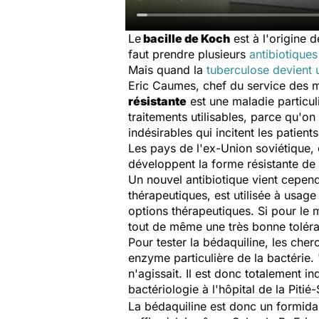
Le
bacille de Koch
est à l'origine 
faut prendre plusieurs
antibiotiques
Mais quand la
tuberculose devient u
Eric Caumes, chef du service des mal
résistante
est une maladie particul
traitements utilisables, parce qu'on
indésirables qui incitent les patients
Les pays de l'ex-Union soviétique,
développent la forme résistante de 
Un nouvel antibiotique vient cepend
thérapeutiques, est utilisée à usag
options thérapeutiques. Si pour le 
tout de même une très bonne toléran
Pour tester la bédaquiline, les che
enzyme particulière de la bactérie. 
n'agissait. Il est donc totalement i
bactériologie à l'hôpital de la Pitié-
La bédaquiline est donc un formid