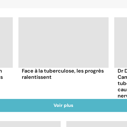
n
Face à la tuberculose, les progrès
Dr 
es
ralentissent
Cam
tub
cau
ner
Voir plus