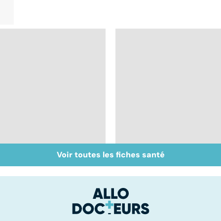
Voir toutes les fiches santé
La tuberculose
La tuberculose, une
pulmonaire
maladie qui résiste