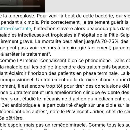
de la tuberculose. Pour venir à bout de cette bactérie, qui v
pendant six mois. Pris correctement, le traitement guérit la
ltra-résistante
, l'infection s'avère alors beaucoup plus da
adies infectieuses et tropicales à l'hôpital de la Pitié-Salpê
ièrement grave. La mortalité peut aller jusqu'à 70-75% des 
 ne peut pas avoir recours à la chirurgie facilement, parce q
 à arrêter le traitement
".
 comme l'Arménie, connaissent bien ce phénomène. Dans ce
la maladie qui les oblige à prendre des traitements beaucou
ant éclaircir l'horizon des patients en phase terminale. La
b
e compassionnel. Un traitement de la dernière chance pour de
moment, il est encore trop tôt pour tirer des conclusions déf
ce du traitement et une amélioration clinique évidente des 
rcheurs ont étudié le mécanisme d'action du médicament et o
"
Cet antibiotique a la particularité d'agir sur une cible sur 
ndépendant des autres
", note le Pr Vincent Jarlier, chef de s
Salpêtrière.
able espoir, mais pas un remède miracle. Comme tous les a