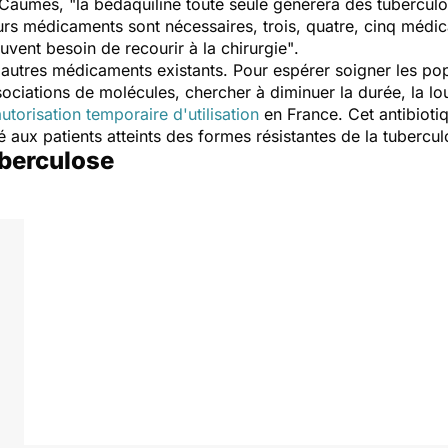
c Caumes, "
la bédaquiline toute seule générera des tuberculo
eurs médicaments sont nécessaires, trois, quatre, cinq médi
vent besoin de recourir à la chirurgie"
.
 autres médicaments existants. Pour espérer soigner les pop
ssociations de molécules, chercher à diminuer la durée, la lo
autorisation temporaire d'utilisation
en France. Cet antibioti
 aux patients atteints des formes résistantes de la tubercul
uberculose