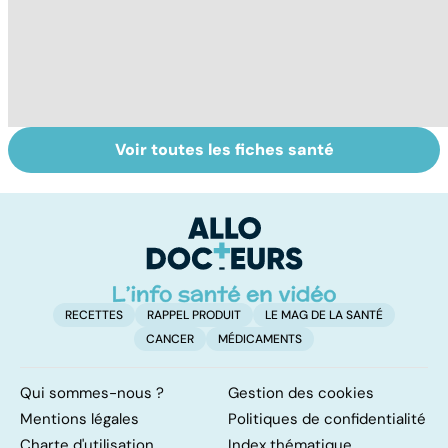
Voir toutes les fiches santé
Tout savoir sur le
Staphylocoque
Fa
cerveau
doré : une
do
bactérie sous
fa
surveillance
RECETTES
RAPPEL PRODUIT
LE MAG DE LA SANTÉ
CANCER
MÉDICAMENTS
Qui sommes-nous ?
Gestion des cookies
Mentions légales
Politiques de confidentialité
Charte d'utilisation
Index thématique