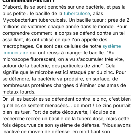
Comment ont-ils fait ?
D'abord, ils se sont penchés sur une bactérie, et pas la
plus petite : le bacille de la
tuberculose
, alias
M
ycobacterium tuberculosis
. Un bacille tueur : près de 2
millions de victimes chaque année dans le monde. Pour
comprendre comment le corps se défend contre un tel
assaillant, ils ont utilisé ce que l'on appelle des
macrophages. Ce sont des cellules de notre
système
immunitaire
qui ont réussi à manger le bacille. "Au
microscope fluorescent, on a vu s'accumuler très vite,
autour de la bactérie, des particules de zinc". Cela
signifie que le microbe est ici attaqué par du zinc. Pour
se défendre, la bactérie va produire, en surface, de
nombreuses protéines chargées d'éiminer ces amas de
métaux lourds.
Or, si les bactéries se défendent contre le zinc, c'est bien
qu'elles se sentent menacées... de mort ! Le zinc pourrait
bien les tuer. Fort de cette découverte, l'équipe de
recherche recrée un bacille de la tuberculose, mais cette
fois dépourvue de son système de défense. "Nous avons
inactivé ce moyen de défense, en modifiant son