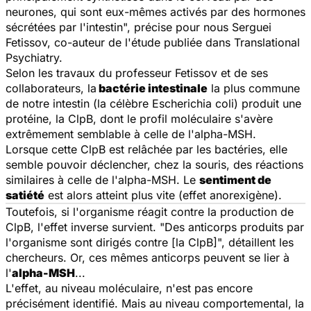
neurones, qui sont eux-mêmes activés par des hormones
sécrétées par l'intestin", précise pour nous Serguei
Fetissov, co-auteur de l'étude publiée dans
Translational
Psychiatry.
Selon les travaux du professeur Fetissov et de ses
collaborateurs, la
bactérie intestinale
la plus commune
de notre intestin (la célèbre
Escherichia coli
) produit une
protéine, la ClpB, dont le profil moléculaire s'avère
extrêmement semblable à celle de l'alpha-MSH.
Lorsque cette ClpB est relâchée par les bactéries, elle
semble pouvoir déclencher, chez la souris, des réactions
similaires à celle de l'alpha-MSH. Le
sentiment de
satiété
est alors atteint plus vite (effet anorexigène).
Toutefois, si l'organisme réagit contre la production de
ClpB, l'effet inverse survient. "Des anticorps produits par
l'organisme sont dirigés contre [la ClpB]", détaillent les
chercheurs. Or, ces mêmes anticorps peuvent se lier à
l'
alpha-MSH
...
L'effet, au niveau moléculaire, n'est pas encore
précisément identifié. Mais au niveau comportemental, la