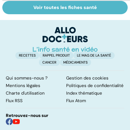
Voir toutes les fiches santé
Le sinus
Tout savoir sur
L
pilonidal, un
les virus
im
kyste douloureux
d
l
RECETTES
RAPPEL PRODUIT
LE MAG DE LA SANTÉ
CANCER
MÉDICAMENTS
Qui sommes-nous ?
Gestion des cookies
Mentions légales
Politiques de confidentialité
Charte d'utilisation
Index thématique
Flux RSS
Flux Atom
Retrouvez-nous sur