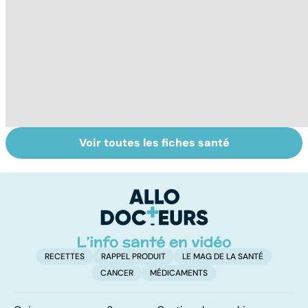
Voir toutes les fiches santé
Comment tenir
Muscler ses
C
ses bonnes
abdos pour
d
résolutions
retrouver un
él
ventre plat
q
fa
RECETTES
RAPPEL PRODUIT
LE MAG DE LA SANTÉ
CANCER
MÉDICAMENTS