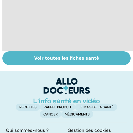
Voir toutes les fiches santé
Faire du sport à
Don de gamètes :
M
domicile, c'est
le pour et le
pr
facile !
contre d'une
av
levée de
l'anonymat
RECETTES
RAPPEL PRODUIT
LE MAG DE LA SANTÉ
CANCER
MÉDICAMENTS
Qui sommes-nous ?
Gestion des cookies