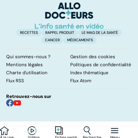
d'angine ?
su
RECETTES
RAPPEL PRODUIT
LE MAG DE LA SANTÉ
CANCER
MÉDICAMENTS
Qui sommes-nous ?
Gestion des cookies
Mentions légales
Politiques de confidentialité
Charte d'utilisation
Index thématique
Flux RSS
Flux Atom
Retrouvez-nous sur
À la une
Vidéos
Recherche
Menu
Fiches santé